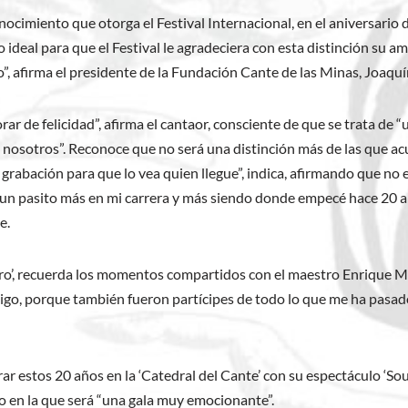
nocimiento que otorga el Festival Internacional, en el aniversario 
ideal para que el Festival le agradeciera con esta distinción su a
, afirma el presidente de la Fundación Cante de las Minas, Joaquí
r de felicidad”, afirma el cantaor, consciente de que se trata de “
nosotros”. Reconoce que no será una distinción más de las que acu
e grabación para que lo vea quien llegue”, indica, afirmando que no
o y un pasito más en mi carrera y más siendo donde empecé hace 20
e.
e Oro’, recuerda los momentos compartidos con el maestro Enrique
go, porque también fueron partícipes de todo lo que me ha pasado 
ar estos 20 años en la ‘Catedral del Cante’ con su espectáculo ‘Sou
o en la que será “una gala muy emocionante”.