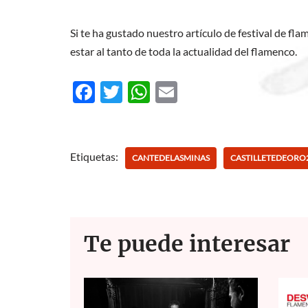
Si te ha gustado nuestro artículo de festival de f
estar al tanto de toda la actualidad del flamenco.
F
T
W
E
ac
w
h
m
e
itt
at
ail
b
er
s
Etiquetas:
CANTEDELASMINAS
CASTILLETEDEORO
o
A
o
p
k
p
Te puede interesar