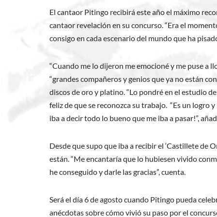
El cantaor Pitingo recibirá este año el máximo reco
cantaor revelación en su concurso. “Era el momento 
consigo en cada escenario del mundo que ha pisado”
“Cuando me lo dijeron me emocioné y me puse a llora
“grandes compañeros y genios que ya no están con 
discos de oro y platino. “Lo pondré en el estudio d
feliz de que se reconozca su trabajo. “Es un logr
iba a decir todo lo bueno que me iba a pasar!”, añad
Desde que supo que iba a recibir el ‘Castillete d
están. “Me encantaría que lo hubiesen vivido conmi
he conseguido y darle las gracias”, cuenta.
Será el día 6 de agosto cuando Pitingo pueda celebr
anécdotas sobre cómo vivió su paso por el concurs