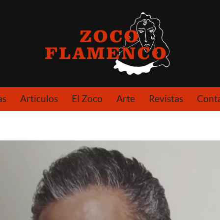
as
Articulos
El Zoco
Arte
Revistas
Cont