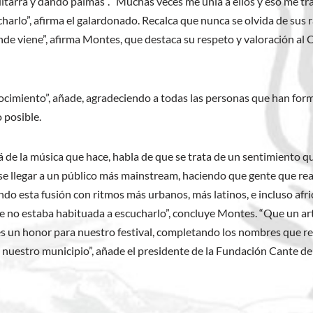
uitarra y dando palmas”. “Muchas veces me unía a ellos y eso me tr
lo”, afirma el galardonado. Recalca que nunca se olvida de sus raí
e viene”, afirma Montes, que destaca su respeto y valoración al Ca
ocimiento”, añade, agradeciendo a todas las personas que han fo
 posible.
lá de la música que hace, habla de que se trata de un sentimiento q
e llegar a un público más mainstream, haciendo que gente que rea
do esta fusión con ritmos más urbanos, más latinos, e incluso afr
e no estaba habituada a escucharlo”, concluye Montes.
“Que un ar
, es un honor para nuestro festival, completando los nombres que r
 nuestro municipio”, añade el presidente de la Fundación Cante de