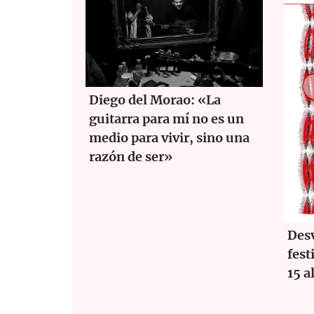
Diego del Morao: «La
guitarra para mí no es un
medio para vivir, sino una
razón de ser»
Desv
fest
15 a