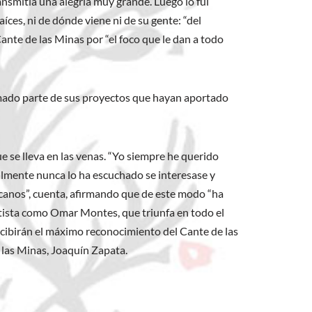
ansmitía una alegría muy grande. Luego lo fui
ces, ni de dónde viene ni de su gente: “del
nte de las Minas por “el foco que le dan a todo
rmado parte de sus proyectos que hayan aportado
ue se lleva en las venas. “Yo siempre he querido
lmente nunca lo ha escuchado se interesase y
icanos”, cuenta, afirmando que de este modo “ha
tista como Omar Montes, que triunfa en todo el
ecibirán el máximo reconocimiento del Cante de las
 las Minas, Joaquín Zapata.