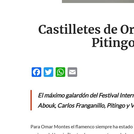
Castilletes de O
Piting
F
T
W
E
ac
w
h
m
e
itt
at
ail
El máximo galardón del Festival Inter
b
er
s
Abouk, Carlos Franganillo, Pitingo y V
o
A
o
p
Para Omar Montes el flamenco siempre ha estado pr
k
p