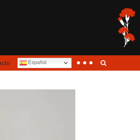
acto
Español