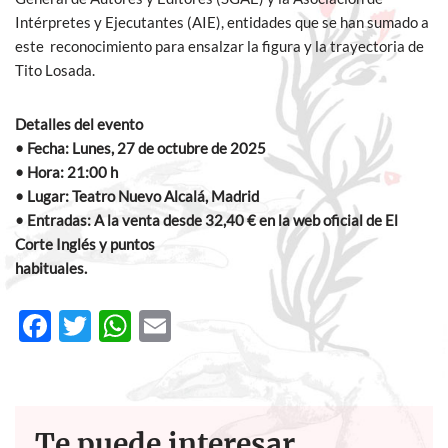
Intérpretes y Ejecutantes (AIE), entidades que se han sumado a
este reconocimiento para ensalzar la figura y la trayectoria de
Tito Losada.
Detalles del evento
• Fecha: Lunes, 27 de octubre de 2025
• Hora: 21:00 h
• Lugar: Teatro Nuevo Alcalá, Madrid
• Entradas: A la venta desde 32,40 € en la web oficial de El
Corte Inglés y puntos
habituales.
F
T
W
E
ac
w
h
m
e
itt
at
ail
b
er
s
Te puede interesar