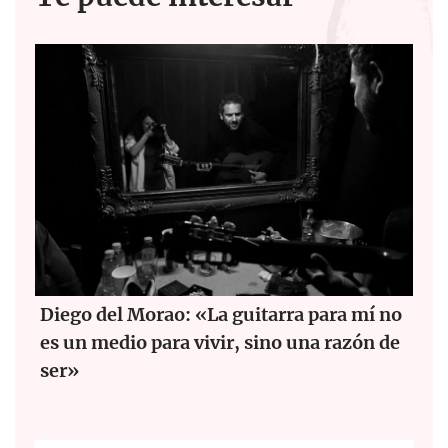
o
A
o
p
k
p
Diego del Morao: «La guitarra para mí no
es un medio para vivir, sino una razón de
ser»