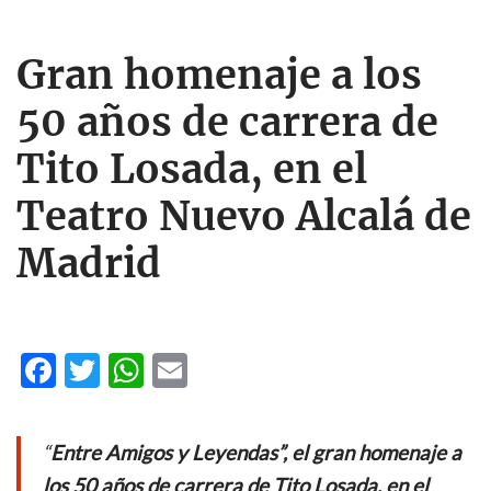
Gran homenaje a los
50 años de carrera de
Tito Losada, en el
Teatro Nuevo Alcalá de
Madrid
F
T
W
E
ac
w
h
m
e
itt
at
ail
“
Entre Amigos y Leyendas”, el gran homenaje a
b
er
s
los 50 años de carrera de Tito Losada, en el