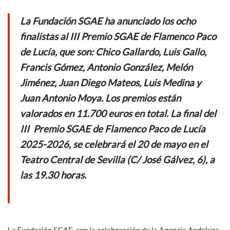
e
itt
at
ail
La Fundación SGAE ha anunciado los ocho
b
er
s
finalistas al III Premio SGAE de Flamenco Paco
o
A
de Lucía, que son: Chico Gallardo, Luis Gallo,
o
p
Francis Gómez, Antonio González, Melón
k
p
Jiménez, Juan Diego Mateos, Luis Medina y
Juan Antonio Moya. Los premios están
valorados en 11.700 euros en total. L
a final del
III Premio SGAE de Flamenco Paco de Lucía
2025-2026, se celebrará el 20 de mayo en el
Teatro Central de Sevilla (C/ José Gálvez, 6), a
las 19.30 horas.