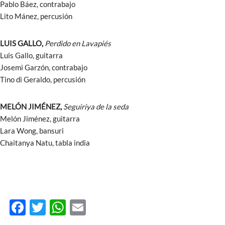
Pablo Báez, contrabajo
Lito Mánez, percusión
LUIS GALLO,
Perdido en Lavapiés
Luis Gallo, guitarra
Josemi Garzón, contrabajo
Tino di Geraldo, percusión
MELÓN JIMÉNEZ,
Seguiriya de la seda
Melón Jiménez, guitarra
Lara Wong, bansuri
Chaitanya Natu, tabla india
F
T
W
E
ac
w
h
m