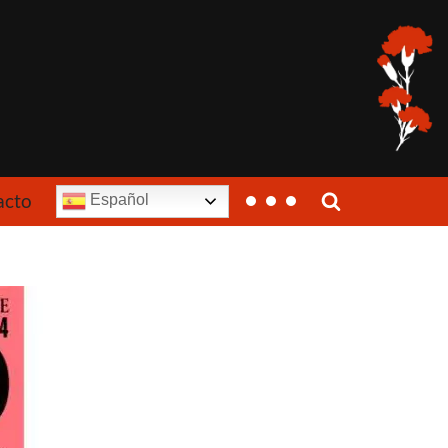
acto
Español