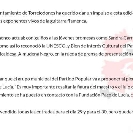
ntamiento de Torrelodones ha querido dar un impulso a esta edición
es exponentes vivos de la guitarra flamenca.
lamenco actual; con guiños a las jóvenes promesas como Sandra Carr
omo así lo reconoció la UNESCO, y Bien de Interés Cultural del 
a alcaldesa, Almudena Negro, en la rueda de prensa de presentació
r que el grupo municipal del Partido Popular va a proponer al pl
 Lucía. “Es muy importante resaltar la figura del maestro y el luj
amiento se ha puesto en contacto con la Fundación Paco de Lucía, co
vendido todas las entradas para el día 29 y para el 30, pero qued