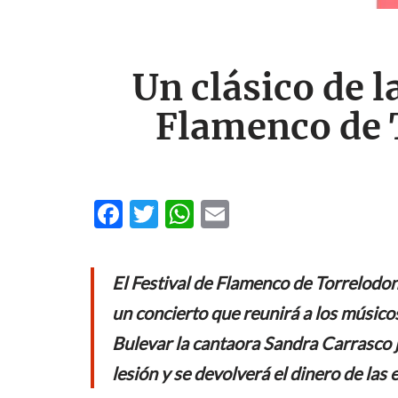
Un clásico de 
Flamenco de 
F
T
W
E
ac
w
h
m
e
itt
at
ail
El Festival de Flamenco de Torrelodon
b
er
s
un concierto que reunirá a los músico
o
A
Bulevar la cantaora Sandra Carrasco j
o
p
lesión y se devolverá el dinero de las
k
p