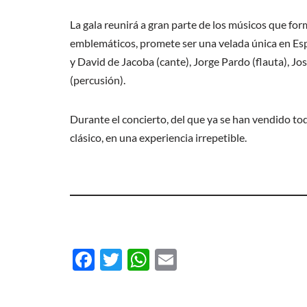
La gala reunirá a gran parte de los músicos que form
emblemáticos, promete ser una velada única en Esp
y David de Jacoba (cante), Jorge Pardo (flauta), Jo
(percusión).
Durante el concierto, del que ya se han vendido tod
clásico, en una experiencia irrepetible.
F
T
W
E
ac
w
h
m
e
itt
at
ail