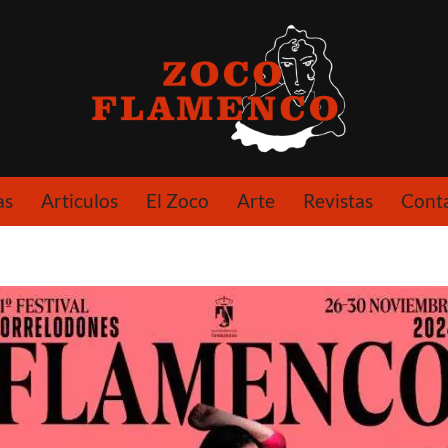
as
Articulos
El Zoco
Arte
Revistas
Cont