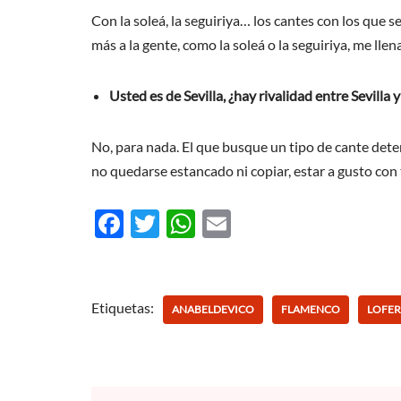
Con la soleá, la seguiriya… los cantes con los que 
más a la gente, como la soleá o la seguiriya, me lle
Usted es de Sevilla, ¿hay rivalidad entre Sevilla 
No, para nada. El que busque un tipo de cante determ
no quedarse estancado ni copiar, estar a gusto con t
F
T
W
E
ac
w
h
m
e
itt
at
ail
b
er
s
Etiquetas:
ANABELDEVICO
FLAMENCO
LOFE
o
A
o
p
k
p