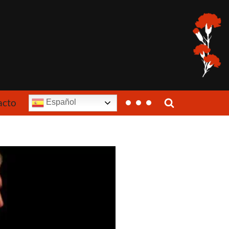
acto
Español