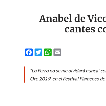
Anabel de Vic
cantes c
F
T
W
E
ac
w
h
m
e
itt
at
ail
“Lo Ferro no se me olvidará nunca” co
b
er
s
Oro 2019, en el Festival Flamenco de
o
A
o
p
k
p