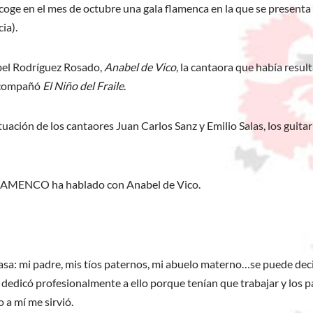
acoge en el mes de octubre una gala flamenca en la que se present
ia).
abel Rodríguez Rosado,
Anabel de Vico
, la cantaora que había resu
 acompañó
El Niño del Fraile
.
uación de los cantaores Juan Carlos Sanz y Emilio Salas, los guita
FLAMENCO ha hablado con Anabel de Vico.
sa: mi padre, mis tíos paternos, mi abuelo materno…se puede dec
dicó profesionalmente a ello porque tenían que trabajar y los padr
 a mí me sirvió.