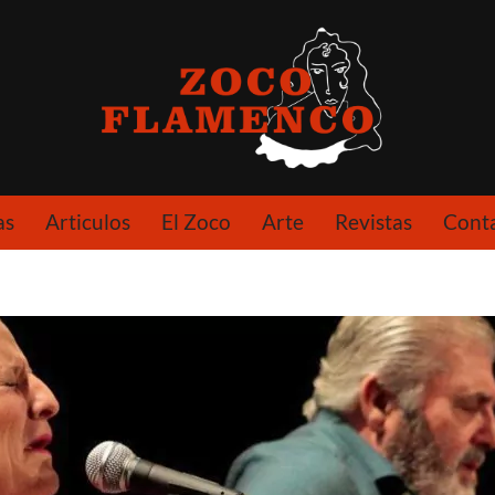
as
Articulos
El Zoco
Arte
Revistas
Cont