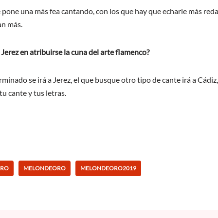
se pone una más fea cantando, con los que hay que echarle más reda
nan más.
y Jerez en atribuirse la cuna del arte flamenco?
inado se irá a Jerez, el que busque otro tipo de cante irá a Cádiz,
u cante y tus letras.
RRO
MELONDEORO
MELONDEORO2019