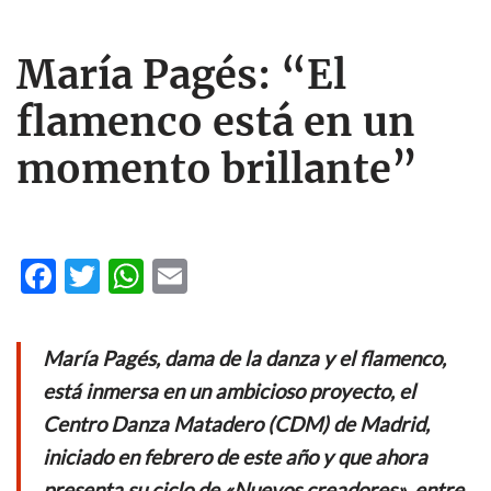
María Pagés: “El
flamenco está en un
momento brillante”
F
T
W
E
ac
w
h
m
e
itt
at
ail
María Pagés, dama de la danza y el flamenco,
b
er
s
está inmersa en un ambicioso proyecto, el
o
A
Centro Danza Matadero (CDM) de Madrid,
o
p
iniciado en febrero de este año y que ahora
k
p
presenta su ciclo de «Nuevos creadores», entre