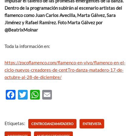
impulsar el talento de las promesas emergentes de la danza.
Dentro de la programación subirán al escenario artistas del
flamenco como Juan Carlos Avecilla, Marta Gálvez, Sara
Jiménez y Rafael Ramírez. Foto Marta Gálvez por
@BeatrixMolnar
Toda la información en:
https://zocoflamenco.com/flamenco-en-vivo/flamenco-en-el-
ciclo-nuevos-creadores-de-centTro-danza-matadero-17-de-
octubre-al-28-de-diciembre/
F
T
W
E
ac
w
h
m
e
itt
at
ail
b
er
s
Etiquetas:
CENTRODANZAMATADERO
ENTREVISTA
o
A