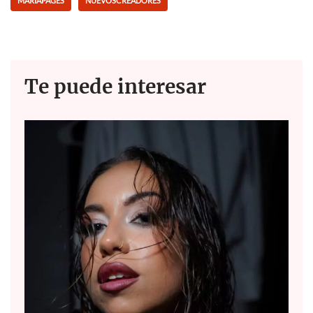
MARIAPAGES
NUEVOSCREADORES
o
p
k
p
Te puede interesar