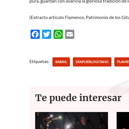
pura, guardan con avaricia la gloriosa tradición de 
(Extracto artículo Flamenco, Patrimonio de los Git
F
T
W
E
ac
w
h
m
e
itt
at
ail
b
er
s
Etiquetas:
8ABRIL
DÍAPUEBLOGITANO
FLAM
o
A
o
p
k
p
Te puede interesar