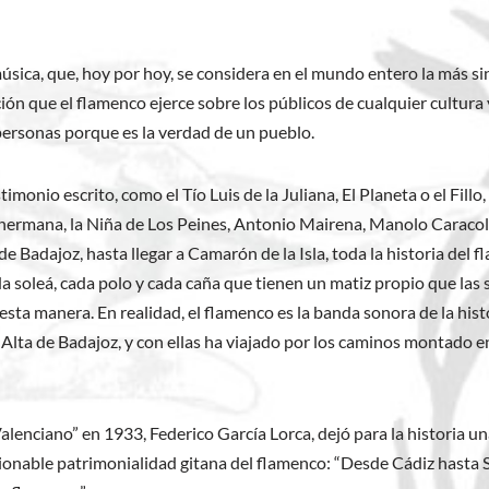
música, que, hoy por hoy, se considera en el mundo entero la más s
ción que el flamenco ejerce sobre los públicos de cualquier cultura 
s personas porque es la verdad de un pueblo.
monio escrito, como el Tío Luis de la Juliana, El Planeta o el Fillo
 hermana, la Niña de Los Peines, Antonio Mairena, Manolo Caraco
e Badajoz, hasta llegar a Camarón de la Isla, toda la historia del f
 soleá, cada polo y cada caña que tienen un matiz propio que las sin
esta manera. En realidad, el flamenco es la banda sonora de la histo
aza Alta de Badajoz, y con ellas ha viajado por los caminos montado e
Valenciano” en 1933, Federico García Lorca, dejó para la historia u
ionable patrimonialidad gitana del flamenco: “Desde Cádiz hasta Se