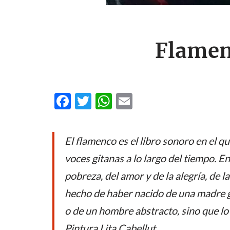
Flamen
F
T
W
E
ac
w
h
m
e
itt
at
ail
El flamenco es el libro sonoro en el qu
b
er
s
voces gitanas a lo largo del tiempo. E
o
A
pobreza, del amor y de la alegría, de 
o
p
hecho de haber nacido de una madre g
k
p
o de un hombre abstracto, sino que l
Pintura Lita Cabellut