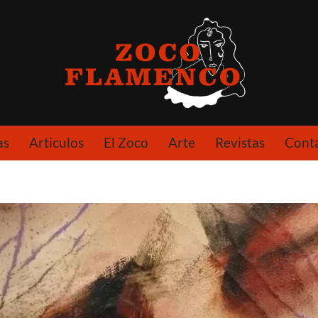
as
Articulos
El Zoco
Arte
Revistas
Cont