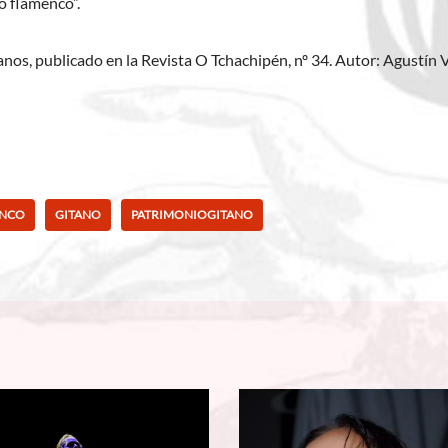
lo flamenco”.
anos, publicado en la Revista O Tchachipén, nº 34. Autor: Agustín 
ENCO
GITANO
PATRIMONIOGITANO