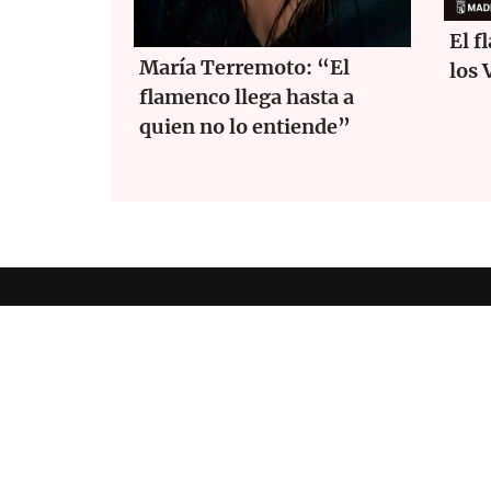
El f
María Terremoto: “El
los 
flamenco llega hasta a
quien no lo entiende”
Revis
Diseñado por
Nubemedia
.