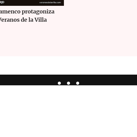
lamenco protagoniza
Veranos de la Villa
Español
ta de Flamenco
|
Política de Privacidad
|
Aviso Legal
|
Política de C
Derechos de Autor 2026© Zoco Flamenco