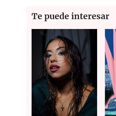
o
p
k
p
Te puede interesar