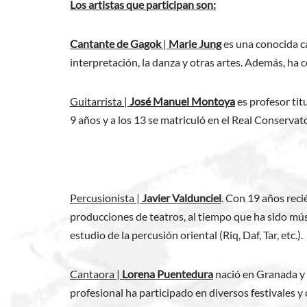
Los artistas que participan son:
Cantante de Gagok
|
Marie Jung
es una conocida c
interpretación, la danza y otras artes. Además, ha 
Guitarrista |
José Manuel Montoya
es profesor tit
9 años y a los 13 se matriculó en el Real Conservat
Percusionista |
Javier Valdunciel
. Con 19 años rec
producciones de teatros, al tiempo que ha sido mús
estudio de la percusión oriental (Riq, Daf, Tar, etc.).
Cantaora |
Lorena Puentedura
nació en Granada y 
profesional ha participado en diversos festivales y