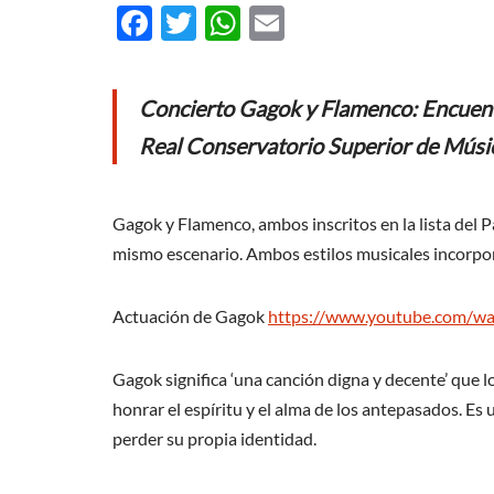
F
T
W
E
ac
w
h
m
e
itt
at
ail
Concierto Gagok y Flamenco: Encuentro
b
er
s
Real Conservatorio Superior de Músi
o
A
o
p
Gagok y Flamenco, ambos inscritos en la lista del 
k
p
mismo escenario. Ambos estilos musicales incorporan
Actuación de Gagok
https://www.youtube.com/w
Gagok significa ‘una canción digna y decente’ que 
honrar el espíritu y el alma de los antepasados. Es
perder su propia identidad.