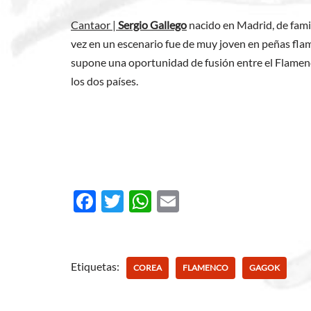
Cantaor |
Sergio Gallego
nacido en Madrid, de famil
vez en un escenario fue de muy joven en peñas fla
supone una oportunidad de fusión entre el Flamenco
los dos países.
F
T
W
E
ac
w
h
m
e
itt
at
ail
b
er
s
Etiquetas:
COREA
FLAMENCO
GAGOK
o
A