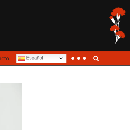
acto
Español