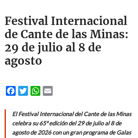
Festival Internacional
de Cante de las Minas:
29 de julio al 8 de
agosto
F
T
W
E
ac
w
h
m
e
itt
at
ail
El Festival Internacional del Cante de las Minas
b
er
s
celebra su 65ª edición del 29 de julio al 8 de
o
A
agosto de 2026 con un gran programa de Galas