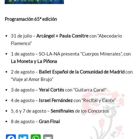
Programación 65ª edición
31 de julio –
Arcángel + Paula Comitre
con “Abecedario
Flamenco”
1 de agosto – SO-LA-NA presenta “Cuerpos Minerales”, con
La Moneta y La Piñona
2 de agosto –
Ballet Español de la Comunidad de Madrid
con
“Viaje al Amor Brujo”
3 de agosto –
Yerai Cortés
con “Guitarra Coral”
4 de agosto –
Israel Fernández
con “Recital y Cante”
5, 6 y 7 de agosto –
Semifinales
de los Concursos
8 de agosto –
Gran Final