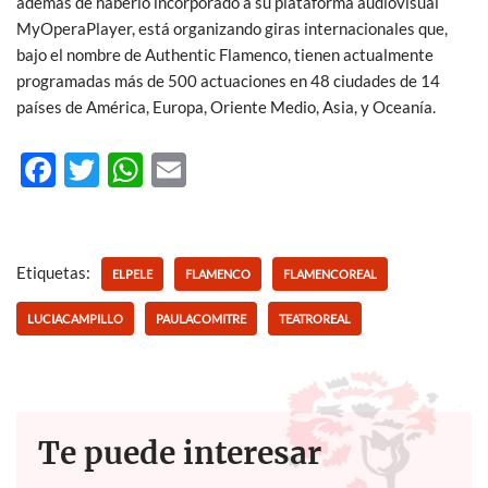
además de haberlo incorporado a su plataforma audiovisual
MyOperaPlayer, está organizando giras internacionales que,
bajo el nombre de Authentic Flamenco, tienen actualmente
programadas más de 500 actuaciones en 48 ciudades de 14
países de América, Europa, Oriente Medio, Asia, y Oceanía.
F
T
W
E
ac
w
h
m
e
itt
at
ail
b
er
s
Etiquetas:
ELPELE
FLAMENCO
FLAMENCOREAL
o
A
LUCIACAMPILLO
PAULACOMITRE
TEATROREAL
o
p
k
p
Te puede interesar