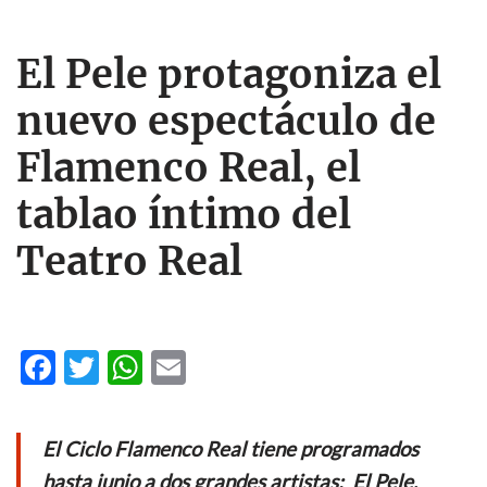
El Pele protagoniza el
nuevo espectáculo de
Flamenco Real, el
tablao íntimo del
Teatro Real
F
T
W
E
ac
w
h
m
e
itt
at
ail
El Ciclo Flamenco Real tiene programados
b
er
s
hasta junio a dos grandes artistas: El Pele,