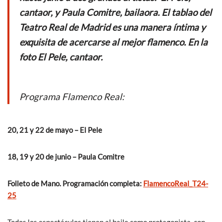
o
A
cantaor, y Paula Comitre, bailaora. El tablao del
o
p
Teatro Real de Madrid es una manera íntima y
k
p
exquisita de acercarse al mejor flamenco. En la
foto El Pele, cantaor.
Programa Flamenco Real:
20, 21 y 22 de mayo – El Pele
18, 19 y 20 de junio – Paula Comitre
Folleto de Mano. Programación completa:
FlamencoReal_T24-
25
Todos los espectáculos tienen al baile como protagonista, con