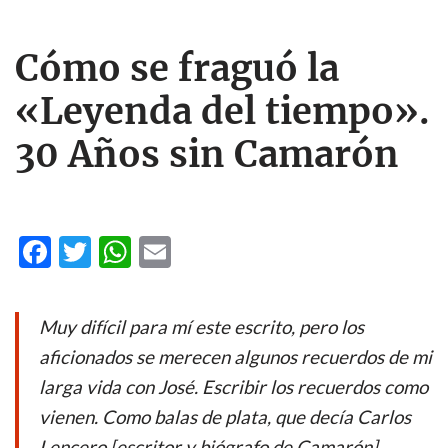
Cómo se fraguó la
«Leyenda del tiempo».
30 Años sin Camarón
F
T
W
E
ac
w
h
m
e
itt
at
ail
Muy difícil para mí este escrito, pero los
b
er
s
aficionados se merecen algunos recuerdos de mi
o
A
larga vida con José. Escribir los recuerdos como
o
p
vienen. Como balas de plata, que decía Carlos
k
p
Lencero [escritor y biógrafo de Camarón].