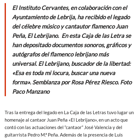
e
itt
at
ail
El Instituto Cervantes, en colaboración con el
b
er
s
Ayuntamiento de Lebrija, ha recibido el legado
o
A
del célebre músico y cantautor flamenco Juan
o
p
Peña, El Lebrijano. En esta Caja de las Letra se
k
p
han depositado documentos sonoros, gráficos y
autógrafos del flamenco lebrijano más
universal. El Lebrijano, buscador de la libertad:
«Esa es toda mi locura, buscar una nueva
forma». Semblanza por Rosa Pérez Riesco. Foto
Paco Manzano
Tras la entrega del legado en La Caja de las Letras tuvo lugar un
homenaje al cantaor Juan Peña «El Lebrijano», en un acto que
contó con las actuaciones del “cantaor” José Valencia y del
guitarrista Pedro M.ª Peña. Además de la presencia de Luis