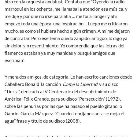
hizo con la orquesta andalusí. Contaba que “Oyendo la radio
marroquí en los ochenta, me llamaba la atención esa música, y
me dije y por qué no irse para allá … me fui a Tánger y ahí
empezó toda una época, una inspiración… Luego me criticaron
mucho, es como si hubiera hecho algún crimen. A mí me dejaron
de contratar. Pero ese tema quedó zanjado, antiguo, lo digo ya
sin dolor, sin resentimiento. Yo comprendía que las letras del
flamenco estaban ya muy manidas y busqué amigos que
escribían”.
Y menudos amigos, de categoría. Le han escrito canciones desde
Caballero Bonald la canción
Dame la Libertad
y su disco
“Tierra”, dedicada al V Centenario del descubrimiento de
América; Félix Grande, para su disco “Persecución” (1972),
sobre las penurias por las que ha pasado el pueblo gitano; o
Gabriel García Márquez “Cuando Lebrijano canta se moja el
agua” frase y título de su disco (2008).