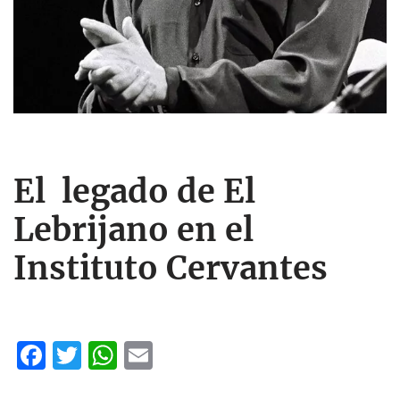
El legado de El
Lebrijano en el
Instituto Cervantes
F
T
W
E
ac
w
h
m