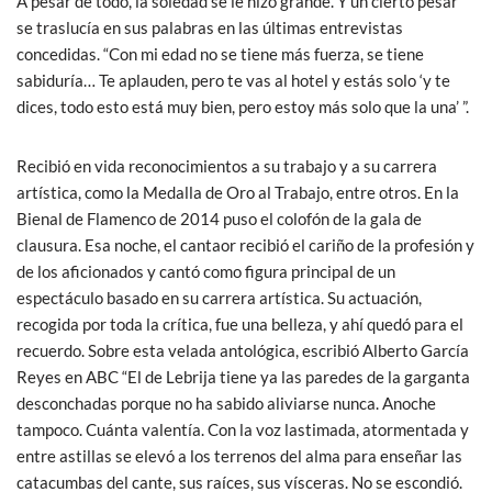
A pesar de todo, la soledad se le hizo grande. Y un cierto pesar
se traslucía en sus palabras en las últimas entrevistas
concedidas. “Con mi edad no se tiene más fuerza, se tiene
sabiduría… Te aplauden, pero te vas al hotel y estás solo ‘y te
dices, todo esto está muy bien, pero estoy más solo que la una’ ”.
Recibió en vida reconocimientos a su trabajo y a su carrera
artística, como la Medalla de Oro al Trabajo, entre otros. En la
Bienal de Flamenco de 2014 puso el colofón de la gala de
clausura. Esa noche, el cantaor recibió el cariño de la profesión y
de los aficionados y cantó como figura principal de un
espectáculo basado en su carrera artística. Su actuación,
recogida por toda la crítica, fue una belleza, y ahí quedó para el
recuerdo. Sobre esta velada antológica, escribió Alberto García
Reyes en ABC “El de Lebrija tiene ya las paredes de la garganta
desconchadas porque no ha sabido aliviarse nunca. Anoche
tampoco. Cuánta valentía. Con la voz lastimada, atormentada y
entre astillas se elevó a los terrenos del alma para enseñar las
catacumbas del cante, sus raíces, sus vísceras. No se escondió.