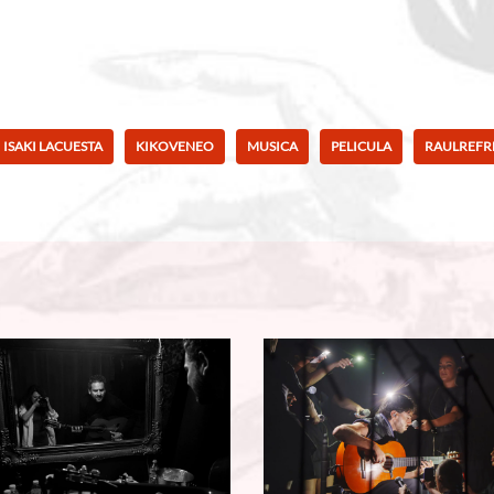
ISAKI LACUESTA
KIKOVENEO
MUSICA
PELICULA
RAULREFR