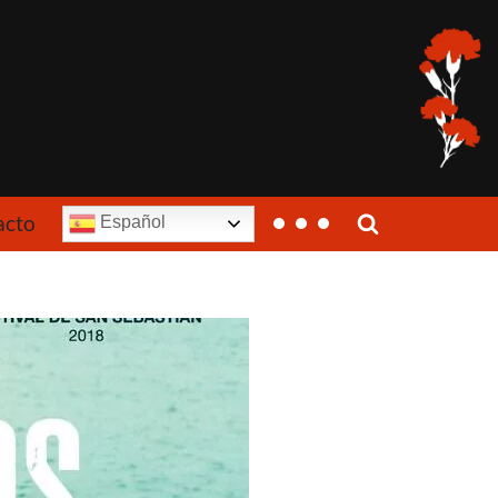
acto
Español