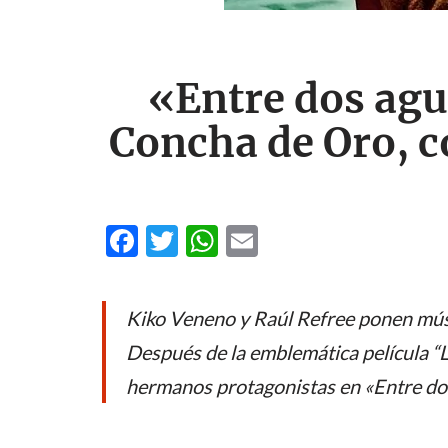
«Entre dos agu
Concha de Oro, c
F
T
W
E
ac
w
h
m
e
itt
at
ail
Kiko Veneno y Raúl Refree ponen músic
b
er
s
Después de la emblemática película “L
o
A
hermanos protagonistas en «Entre do
o
p
k
p