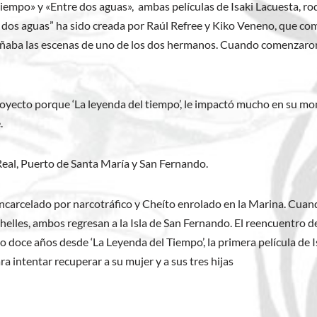
 tiempo» y «Entre dos aguas», ambas películas de Isaki Lacuesta, r
e dos aguas” ha sido creada por Raúl Refree y Kiko Veneno, que 
aba las escenas de uno de los dos hermanos. Cuando comenzaron no
yecto porque ‘La leyenda del tiempo’, le impactó mucho en su mome
.
Real, Puerto de Santa María y San Fernando.
ncarcelado por narcotráfico y Cheíto enrolado en la Marina. Cuando
chelles, ambos regresan a la Isla de San Fernando. El reencuentro 
 doce años desde ‘La Leyenda del Tiempo’, la primera película de I
ra intentar recuperar a su mujer y a sus tres hijas