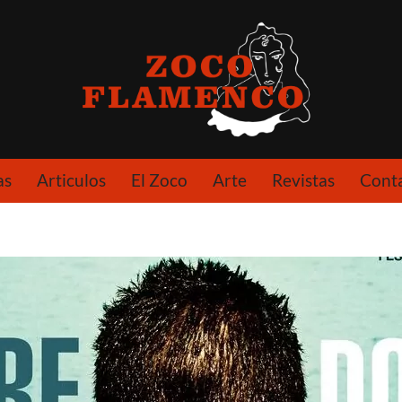
as
Articulos
El Zoco
Arte
Revistas
Cont