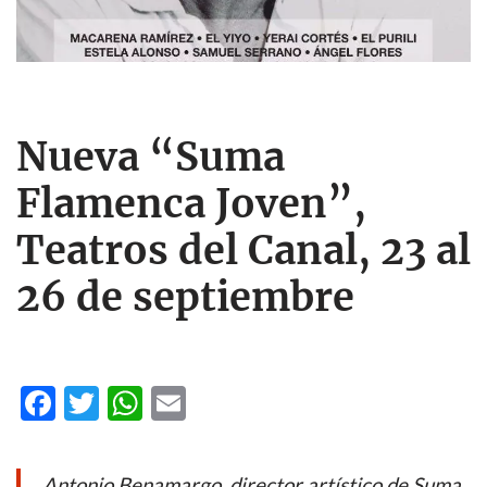
Nueva “Suma
Flamenca Joven”,
Teatros del Canal, 23 al
26 de septiembre
F
T
W
E
ac
w
h
m
e
itt
at
ail
Antonio Benamargo, director artístico de Suma