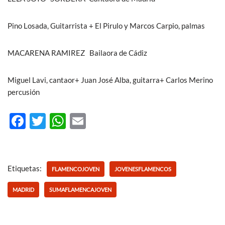
Pino Losada, Guitarrista + El Pirulo y Marcos Carpio, palmas
MACARENA RAMIREZ Bailaora de Cádiz
Miguel Lavi, cantaor+ Juan José Alba, guitarra+ Carlos Merino
percusión
F
T
W
E
ac
w
h
m
e
itt
at
ail
b
er
s
Etiquetas:
FLAMENCOJOVEN
JOVENESFLAMENCOS
o
A
MADRID
SUMAFLAMENCAJOVEN
o
p
k
p