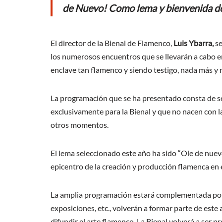
de Nuevo! Como lema y bienvenida de 
k
p
El director de la Bienal de Flamenco,
Luis Ybarra,
se
los numerosos encuentros que se llevarán a cabo en
enclave tan flamenco y siendo testigo, nada más y
La programación que se ha presentado consta de se
exclusivamente para la Bienal y que no nacen con la
otros momentos.
El lema seleccionado este año ha sido “Ole de nuevo
epicentro de la creación y producción flamenca en
La amplia programación estará complementada por nu
exposiciones, etc., volverán a formar parte de este
difundir el arte flamenco. La Bienal volverá a ser p