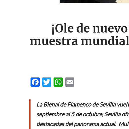
¡Ole de nuevo
muestra mundial 
F
T
W
E
ac
w
h
m
e
itt
at
ail
La Bienal de Flamenco de Sevilla vuel
b
er
s
septiembre al 5 de octubre, Sevilla o
o
A
destacadas del panorama actual. Multit
o
p