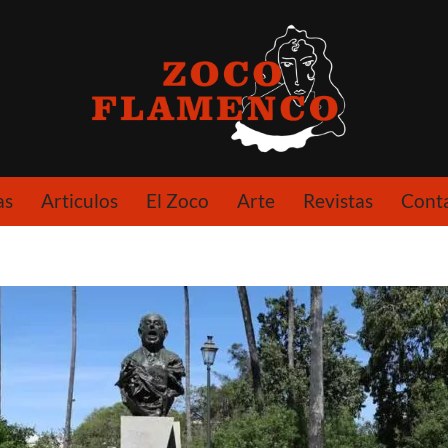
as
Articulos
El Zoco
Arte
Revistas
Cont