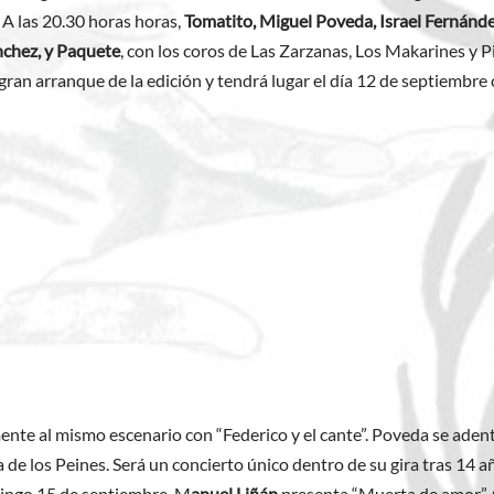
 A las 20.30 horas horas,
Tomatito, Miguel Poveda, Israel Fernánde
nchez, y Paquete
, con los coros de Las Zarzanas, Los Makarines y P
l gran arranque de la edición y tendrá lugar el día 12 de septiembre
ente al mismo escenario con “Federico y el cante”. Poveda se aden
de los Peines. Será un concierto único dentro de su gira tras 14 año
mingo 15 de septiembre, M
anuel Liñán
presenta “Muerta de amor”. O