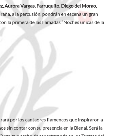
z, Aurora Vargas, Farruquito, Diego del Morao,
iraña, a la percusión, pondrán en escena un gran
 con la primera de las llamadas “Noches únicas de la
trará por los cantaores flamencos que inspiraron a
s sin contar con su presencia en la Bienal. Será la
bra que acaba de ser estrenada en los Teatros del