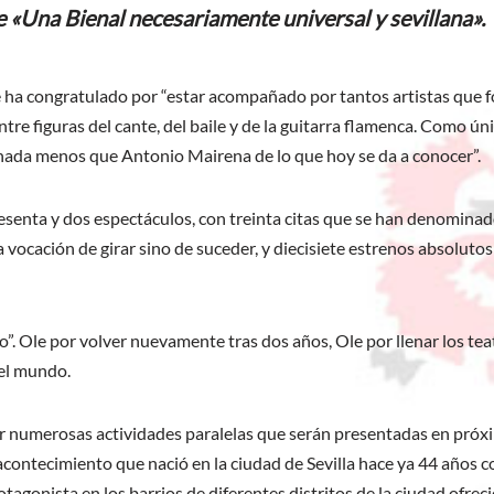
«Una Bienal necesariamente universal y sevillana».
 ha congratulado por “estar acompañado por tantos artistas que fo
tre figuras del cante, del baile y de la guitarra flamenca. Como 
 nada menos que Antonio Mairena de lo que hoy se da a conocer”.
senta y dos espectáculos, con treinta citas que se han denominad
 vocación de girar sino de suceder, y diecisiete estrenos absoluto
”. Ole por volver nuevamente tras dos años, Ole por llenar los tea
 el mundo.
merosas actividades paralelas que serán presentadas en próximos m
 acontecimiento que nació en la ciudad de Sevilla hace ya 44 años c
rotagonista en los barrios de diferentes distritos de la ciudad ofre