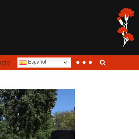
acto
Español