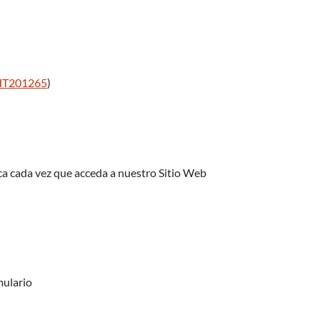
/HT201265
)
ica cada vez que acceda a nuestro Sitio Web
mulario