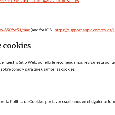
95647?co=GENIE.Platform%3DDesktop&hl=es
/ibrw850f6c51/mac
(and for iOS -
https://support.apple.com/es-es
e cookies
 de nuestro Sitio Web, por ello le recomendamos revisar esta polít
 sobre cómo y para qué usamos las cookies.
re la Política de Cookies, por favor escribanos en el siguiente for