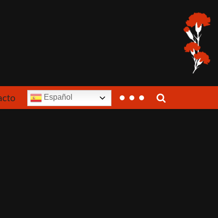
acto
Español