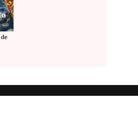
 de
ookies