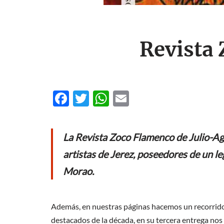
Revista
F
T
W
E
ac
w
h
m
e
itt
at
ail
La Revista Zoco Flamenco de Julio-Ago
b
er
s
artistas de Jerez, poseedores de un le
o
A
Morao.
o
p
k
p
Además, en nuestras páginas hacemos un recorrido p
destacados de la década, en su tercera entrega nos 