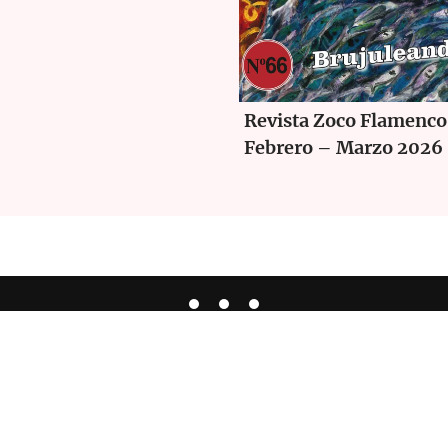
Revista Zoco Flamenco
Febrero – Marzo 2026
Español
ta de Flamenco
|
Política de Privacidad
|
Aviso Legal
|
Política de C
Derechos de Autor 2026© Zoco Flamenco