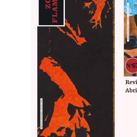
Rev
Abr