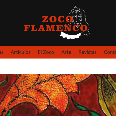
as
Articulos
El Zoco
Arte
Revistas
Cont