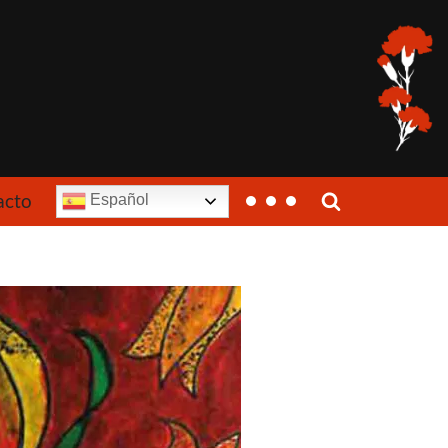
acto
Español