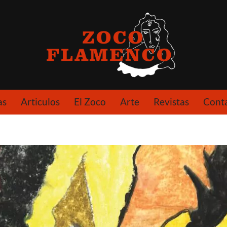
as
Articulos
El Zoco
Arte
Revistas
Cont