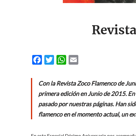
Revist
F
T
W
E
ac
w
h
m
e
itt
at
ail
Con la Revista Zoco Flamenco de Juni
b
er
s
primera edición en Junio de 2015. En 
o
A
pasado por nuestras páginas. Han sid
o
p
flamenco en el momento actual, un ext
k
p
En este Especial Décimo Aniversario nos acompaña