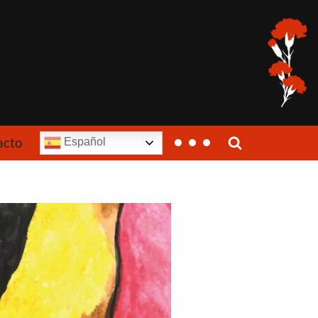
acto
Español