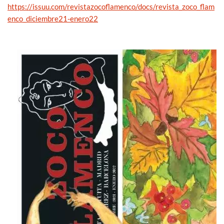
https://issuu.com/revistazocoflamenco/docs/revista_zoco_flam
enco_diciembre21-enero22