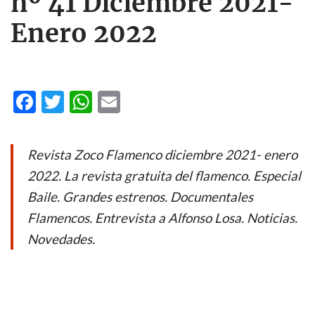
nº 41 Diciembre 2021-
Enero 2022
F
T
W
E
ac
w
h
m
e
itt
at
ail
Revista Zoco Flamenco diciembre 2021- enero
b
er
s
2022. La revista gratuita del flamenco. Especial
o
A
Baile. Grandes estrenos. Documentales
o
p
Flamencos. Entrevista a Alfonso Losa. Noticias.
k
p
Novedades.