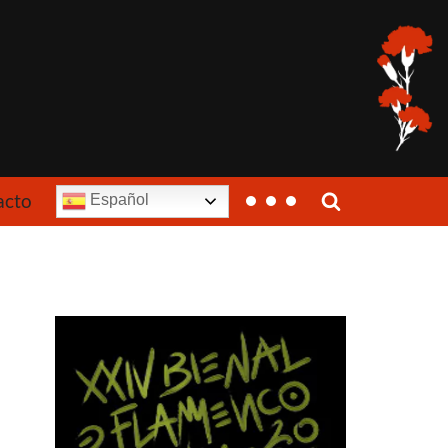
acto
Español