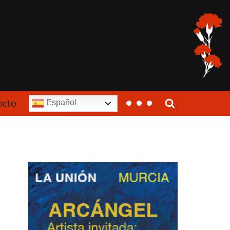
acto
Español