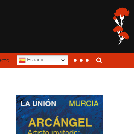
acto
Español