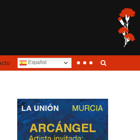
acto
Español