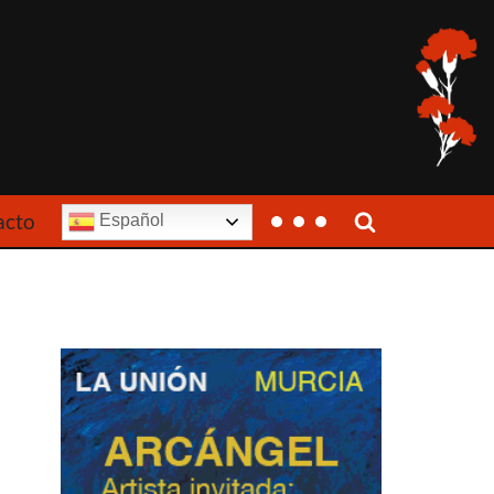
acto
Español