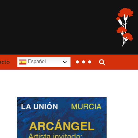
acto
Español