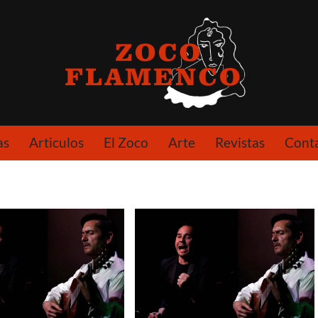
as
Articulos
El Zoco
Arte
Revistas
Cont