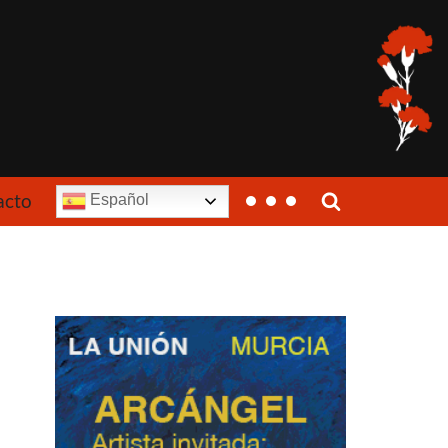
acto
Español