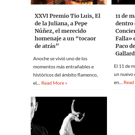
11 de m
XXVI Premio Tio Luis, El
dentro 
de la Juliana, a Pepe
Concie
Núñez, el merecido
Falla» 
homenaje a un “tocaor
Paco de
de atrás”
Gallar
Anoche se vivió uno de los
El 11 de 
momentos más entrañables e
un nuevo c
históricos del ámbito flamenco,
en…
Read
el…
Read More »