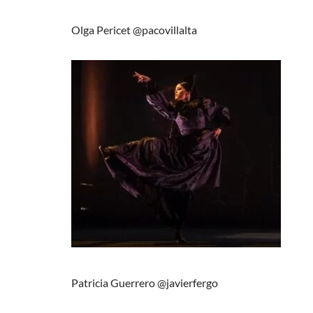
Olga Pericet @pacovillalta
Patricia Guerrero @javierfergo