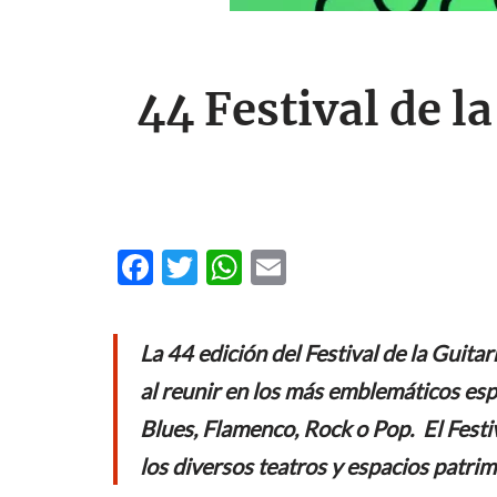
44 Festival de la
F
T
W
E
ac
w
h
m
e
itt
at
ail
La 44 edición del Festival de la Guit
b
er
s
al reunir en los más emblemáticos espa
o
A
Blues, Flamenco, Rock o Pop. El Festi
o
p
los diversos teatros y espacios patrim
k
p