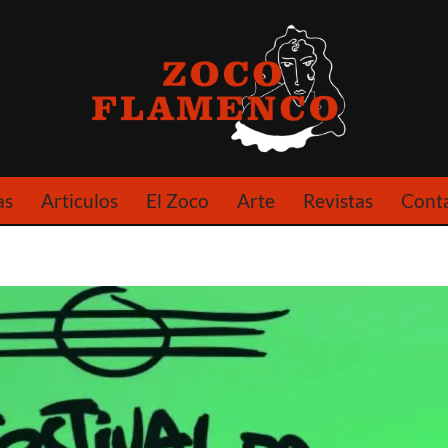
as
Articulos
El Zoco
Arte
Revistas
Cont