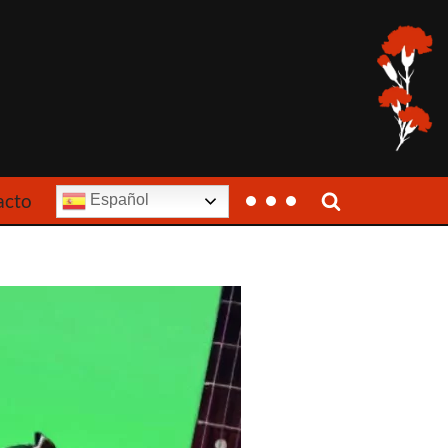
acto
Español