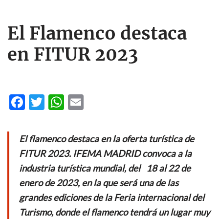
El Flamenco destaca
en FITUR 2023
F
T
W
E
ac
w
h
m
e
itt
at
ail
El flamenco destaca en la oferta turística de
b
er
s
FITUR 2023. IFEMA MADRID convoca a la
o
A
industria turística mundial, del 18 al 22 de
o
p
enero de 2023, en la que será una de las
k
p
grandes ediciones de la Feria internacional del
Turismo, donde el flamenco tendrá un lugar muy