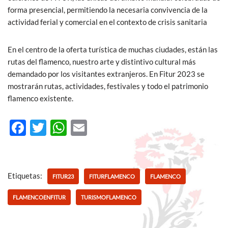
forma presencial, permitiendo la necesaria convivencia de la
actividad ferial y comercial en el contexto de crisis sanitaria
En el centro de la oferta turística de muchas ciudades, están las
rutas del flamenco, nuestro arte y distintivo cultural más
demandado por los visitantes extranjeros. En Fitur 2023 se
mostrarán rutas, actividades, festivales y todo el patrimonio
flamenco existente.
F
T
W
E
ac
w
h
m
e
itt
at
ail
b
er
s
Etiquetas:
FITUR23
FITURFLAMENCO
FLAMENCO
o
A
FLAMENCOENFITUR
TURISMOFLAMENCO
o
p
k
p