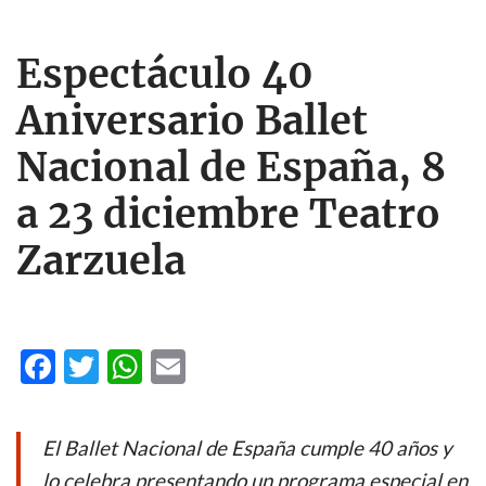
Espectáculo 40
Aniversario Ballet
Nacional de España, 8
a 23 diciembre Teatro
Zarzuela
F
T
W
E
ac
w
h
m
e
itt
at
ail
El Ballet Nacional de España cumple 40 años y
b
er
s
lo celebra presentando un programa especial en