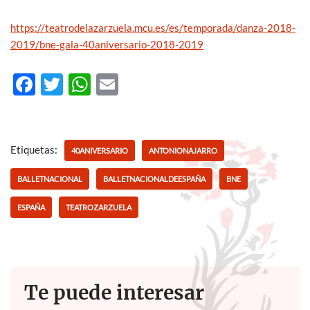
https://teatrodelazarzuela.mcu.es/es/temporada/danza-2018-
2019/bne-gala-40aniversario-2018-2019
F
T
W
E
ac
w
h
m
e
itt
at
ail
b
er
s
Etiquetas:
40ANIVERSARIO
ANTONIONAJARRO
o
A
BALLETNACIONAL
BALLETNACIONALDEESPAÑA
BNE
o
p
ESPAÑA
TEATROZARZUELA
k
p
Te puede interesar