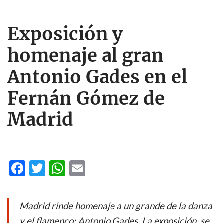
Exposición y
homenaje al gran
Antonio Gades en el
Fernán Gómez de
Madrid
F
T
W
E
ac
w
h
m
e
itt
at
ail
Madrid rinde homenaje a un grande de la danza
b
er
s
y el flamenco: Antonio Gades. La exposición se