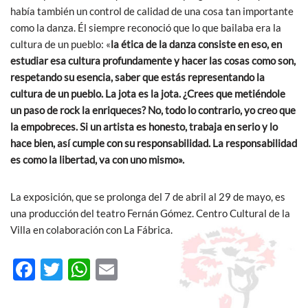
había también un control de calidad de una cosa tan importante
como la danza. Él siempre reconoció que lo que bailaba era la
cultura de un pueblo: «
la ética de la danza consiste en eso, en
estudiar esa cultura profundamente y hacer las cosas como son,
respetando su esencia, saber que estás representando la
cultura de un pueblo. La jota es la jota. ¿Crees que metiéndole
un paso de rock la enriqueces? No, todo lo contrario, yo creo que
la empobreces. Si un artista es honesto, trabaja en serio y lo
hace bien, así cumple con su responsabilidad. La responsabilidad
es como la libertad, va con uno mismo».
La exposición, que se prolonga del 7 de abril al 29 de mayo, es
una producción del teatro Fernán Gómez. Centro Cultural de la
Villa en colaboración con La Fábrica.
F
T
W
E
ac
w
h
m