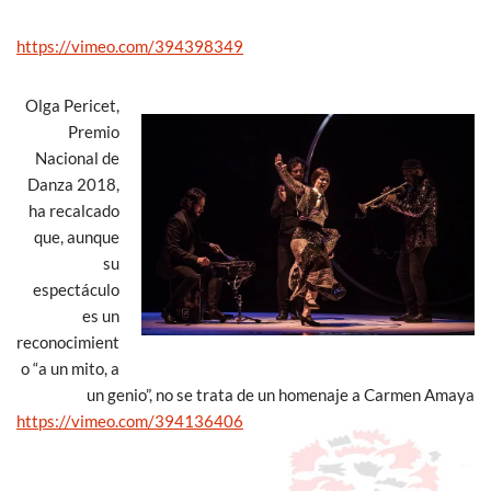
https://vimeo.com/394398349
Olga Pericet,
Premio
Nacional de
Danza 2018,
ha recalcado
que, aunque
su
espectáculo
es un
reconocimient
o “a un mito, a
un genio”, no se trata de un homenaje a Carmen Amaya
https://vimeo.com/394136406