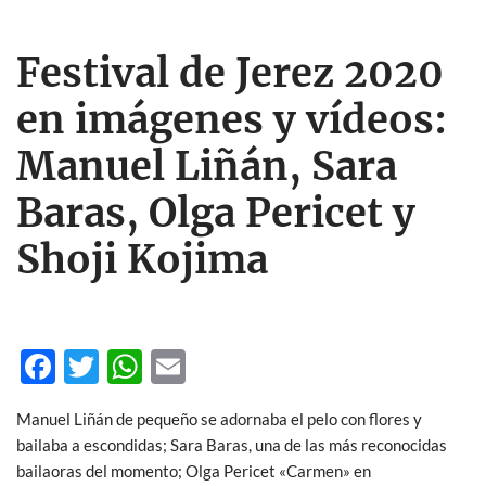
Festival de Jerez 2020
en imágenes y vídeos:
Manuel Liñán, Sara
Baras, Olga Pericet y
Shoji Kojima
F
T
W
E
ac
w
h
m
Manuel Liñán de pequeño se adornaba el pelo con flores y
e
itt
at
ail
bailaba a escondidas; Sara Baras, una de las más reconocidas
b
er
s
bailaoras del momento; Olga Pericet «Carmen» en