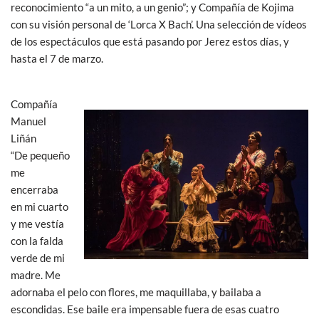
o
A
reconocimiento “a un mito, a un genio”; y Compañía de Kojima
con su visión personal de ‘Lorca X Bach’. Una selección de vídeos
o
p
de los espectáculos que está pasando por Jerez estos días, y
k
p
hasta el 7 de marzo.
Compañía
Manuel
Liñán
“De pequeño
me
encerraba
en mi cuarto
y me vestía
con la falda
verde de mi
madre. Me
adornaba el pelo con flores, me maquillaba, y bailaba a
escondidas. Ese baile era impensable fuera de esas cuatro