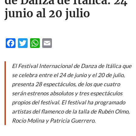
de Danza de Itálica: 24
junio al 20 julio
F
T
W
E
ac
w
h
m
e
itt
at
ail
El Festival Internacional de Danza de Itálica que
b
er
s
se celebra entre el 24 de junio y el 20 de julio,
o
A
presenta 28 espectáculos, de los que cuatro
o
p
serán estrenos absolutos y tres espectáculos
k
p
propios del festival. El festival ha programado
artistas del flamenco de la talla de Rubén Olmo,
Rocío Molina y Patricia Guerrero.