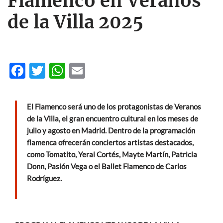
Flamenco en Veranos
de la Villa 2025
F
T
W
E
ac
w
h
m
e
itt
at
ail
El Flamenco será uno de los protagonistas de Veranos
b
er
s
de la Villa, el gran encuentro cultural en los meses de
o
A
julio y agosto en Madrid. Dentro de la programación
flamenca ofrecerán conciertos artistas destacados,
o
p
como Tomatito, Yerai Cortés, Mayte Martín, Patricia
k
p
Donn, Pasión Vega o el Ballet Flamenco de Carlos
Rodríguez.