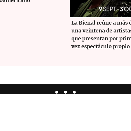
roamericano
La Bienal reúne a más 
una veintena de artista
que presentan por pri
vez espectáculo propio
Español
ta de Flamenco
|
Política de Privacidad
|
Aviso Legal
|
Política de C
Derechos de Autor 2026© Zoco Flamenco