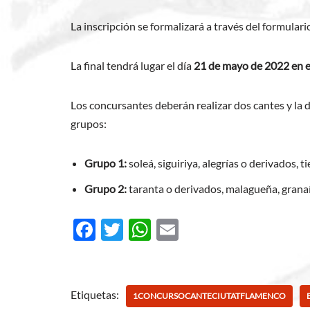
La inscripción se formalizará a través del formular
La final tendrá lugar el día
21 de mayo de 2022 en e
Los concursantes deberán realizar dos cantes y la 
grupos:
Grupo 1:
soleá, siguiriya, alegrías o derivados, t
Grupo 2:
taranta o derivados, malagueña, granai
F
T
W
E
ac
w
h
m
e
itt
at
ail
b
er
s
Etiquetas:
1CONCURSOCANTECIUTATFLAMENCO