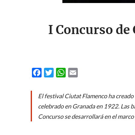
I Concurso de 
F
T
W
E
ac
w
h
m
e
itt
at
ail
El festival Ciutat Flamenco ha creado 
b
er
s
celebrado en Granada en 1922. Las ba
o
A
Concurso se desarrollará en el marco d
o
p
k
p