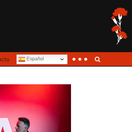
acto
Español