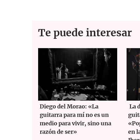
o
A
o
p
k
p
Te puede interesar
Diego del Morao: «La
La d
guitarra para mí no es un
guit
medio para vivir, sino una
«Pop
razón de ser»
en l