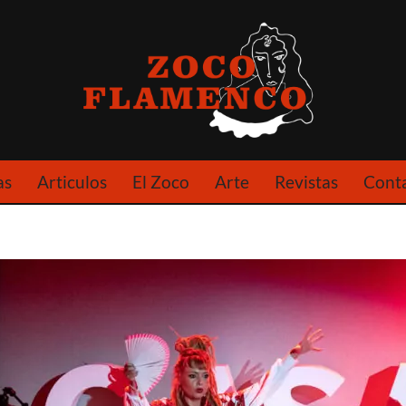
as
Articulos
El Zoco
Arte
Revistas
Cont