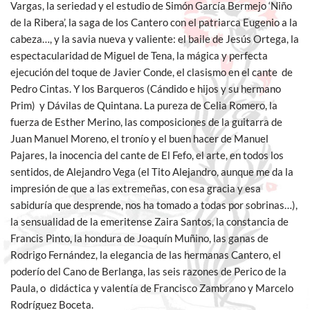
Vargas, la seriedad y el estudio de Simón García Bermejo ‘Niño
de la Ribera’, la saga de los Cantero con el patriarca Eugenio a la
cabeza…, y la savia nueva y valiente: el baile de Jesús Ortega, la
espectacularidad de Miguel de Tena, la mágica y perfecta
ejecución del toque de Javier Conde, el clasismo en el cante de
Pedro Cintas. Y los Barqueros (Cándido e hijos y su hermano
Prim) y Dávilas de Quintana. La pureza de Celia Romero, la
fuerza de Esther Merino, las composiciones de la guitarra de
Juan Manuel Moreno, el tronío y el buen hacer de Manuel
Pajares, la inocencia del cante de El Fefo, el arte, en todos los
sentidos, de Alejandro Vega (el Tito Alejandro, aunque me da la
impresión de que a las extremeñas, con esa gracia y esa
sabiduría que desprende, nos ha tomado a todas por sobrinas…),
la sensualidad de la emeritense Zaira Santos, la constancia de
Francis Pinto, la hondura de Joaquín Muñino, las ganas de
Rodrigo Fernández, la elegancia de las hermanas Cantero, el
poderío del Cano de Berlanga, las seis razones de Perico de la
Paula, o didáctica y valentía de Francisco Zambrano y Marcelo
Rodríguez Boceta.