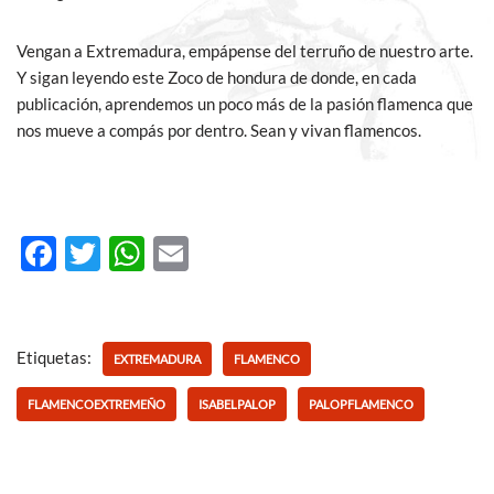
Vengan a Extremadura, empápense del terruño de nuestro arte.
Y sigan leyendo este Zoco de hondura de donde, en cada
publicación, aprendemos un poco más de la pasión flamenca que
nos mueve a compás por dentro. Sean y vivan flamencos.
F
T
W
E
ac
w
h
m
e
itt
at
ail
b
er
s
Etiquetas:
EXTREMADURA
FLAMENCO
o
A
FLAMENCOEXTREMEÑO
ISABELPALOP
PALOPFLAMENCO
o
p
k
p