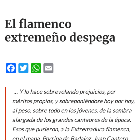
El flamenco
extremeño despega
F
T
W
E
ac
w
h
m
e
itt
at
ail
… Y lo hace sobrevolando prejuicios, por
b
er
s
méritos propios, y sobreponiéndose hoy por hoy,
o
A
al peso, sobre todo en los jóvenes, de la sombra
o
p
alargada de los grandes cantaores de la época.
k
p
Esos que pusieron, a la Extremadura flamenca,
en el mapa. Porrina de Badajoz, Juan Cantero,