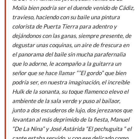
o
A
Molía bien podría ser el duende venido de Cádiz,
o
p
travieso, haciendo con su baile una pintura
k
p
colorista de Puerta Tierra para adentro y
dejándonos con las ganas, siempre presente, de
degustar unas coquinas, un aire de frescura en
el panorama del baile sin mucha parafernalia
que lo adorne, le acompaño a la guitarra un
señor que se hace llamar “”El gordo” que bien
podría ser, en nuestra imaginación, el increíble
Hulk de la sonanta, su toque flamenco elevo el
ambiente de la sala verde y puso al bailaor,
junto a dos escuderos de lujo, dos jerezanos que
levantan al más deprimido de la fiesta, Manuel
“De La Nina” y José Astárida “El pechuguita “ el
cante estaba servido, y con ese delicado como