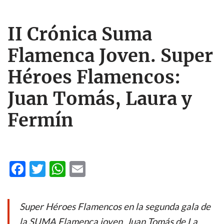
II Crónica Suma
Flamenca Joven. Super
Héroes Flamencos:
Juan Tomás, Laura y
Fermín
F
T
W
E
ac
w
h
m
e
itt
at
ail
Super Héroes Flamencos en la segunda gala de
b
er
s
la SUMA Flamenca joven, Juan Tomás de La