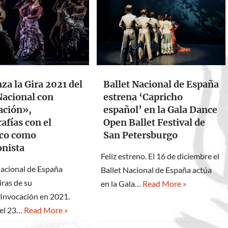
a la Gira 2021 del
Ballet Nacional de España
Nacional con
estrena ‘Capricho
ación»,
español’ en la Gala Dance
afías con el
Open Ballet Festival de
co como
San Petersburgo
onista
Feliz estreno. El 16 de diciembre el
Nacional de España
Ballet Nacional de España actúa
giras de su
en la Gala…
Read More »
Invocación en 2021.
el 23…
Read More »