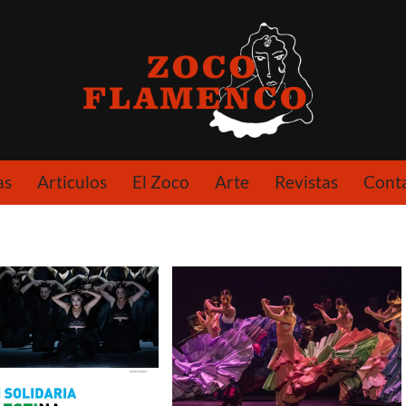
as
Articulos
El Zoco
Arte
Revistas
Cont