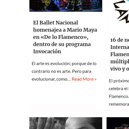
El Ballet Nacional
homenajea a Mario Maya
en «De lo Flamenco»,
16 de n
dentro de su programa
Interna
Invocación
Flamenc
múltipl
El arte es evolución; porque de lo
vivo y 
contrario no es arte. Pero para
evolucionar, como…
Read More »
El próxim
celebra el
Flamenco.
rememor