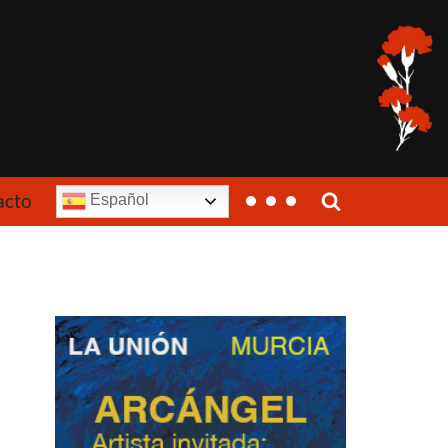
acto
Español