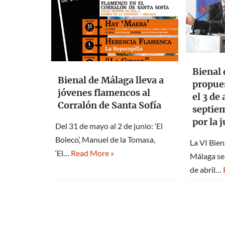
Bienal 
Bienal de Málaga lleva a
propue
jóvenes flamencos al
el 3 de 
Corralón de Santa Sofía
septie
por la 
Del 31 de mayo al 2 de junio: ‘El
Boleco’, Manuel de la Tomasa,
La VI Bie
‘El…
Read More »
Málaga se 
de abril…