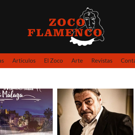
as
Articulos
El Zoco
Arte
Revistas
Cont