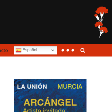
acto
Español