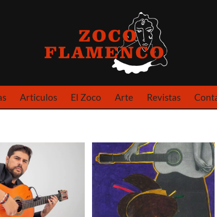
as
Articulos
El Zoco
Arte
Revistas
Cont