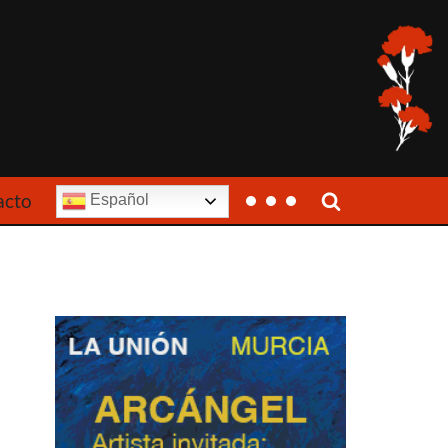
acto
Español