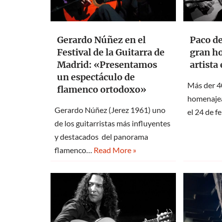
Gerardo Núñez en el
Paco de
Festival de la Guitarra de
gran ho
Madrid: «Presentamos
artista
un espectáculo de
Más der 4
flamenco ortodoxo»
homenajea
Gerardo Núñez (Jerez 1961) uno
el 24 de 
de los guitarristas más influyentes
y destacados del panorama
flamenco…
Read More »