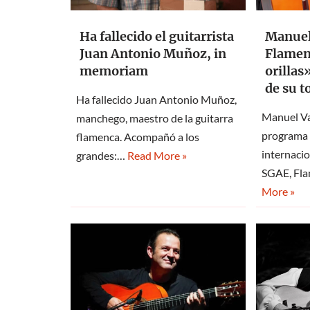
Ha fallecido el guitarrista
Manuel 
Juan Antonio Muñoz, in
Flamen
memoriam
orillas
de su t
Ha fallecido Juan Antonio Muñoz,
Manuel Va
manchego, maestro de la guitarra
programa 
flamenca. Acompañó a los
internaci
grandes:…
Read More »
SGAE, Fl
More »