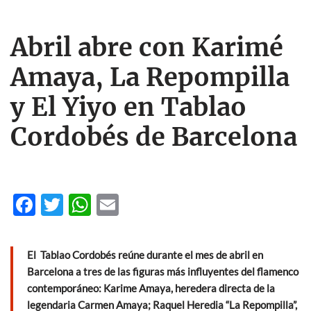
Abril abre con Karimé
Amaya, La Repompilla
y El Yiyo en Tablao
Cordobés de Barcelona
F
T
W
E
ac
w
h
m
e
itt
at
ail
El Tablao Cordobés reúne durante el mes de abril en
b
er
s
Barcelona a tres de las figuras más influyentes del flamenco
o
A
contemporáneo: Karime Amaya, heredera directa de la
legendaria Carmen Amaya; Raquel Heredia “La Repompilla”,