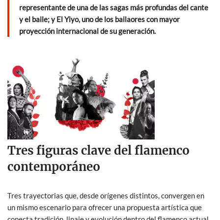
o
p
representante de una de las sagas más profundas del cante
k
p
y el baile; y El Yiyo, uno de los bailaores con mayor
proyección internacional de su generación.
Tres figuras clave del flamenco
contemporáneo
Tres trayectorias que, desde orígenes distintos, convergen en
un mismo escenario para ofrecer una propuesta artística que
conecta tradición, linaje y evolución dentro del flamenco actual.