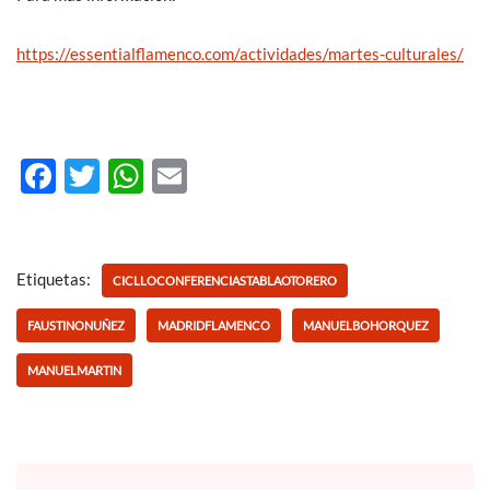
https://essentialflamenco.com/actividades/martes-culturales/
F
T
W
E
ac
w
h
m
e
itt
at
ail
b
er
s
Etiquetas:
CICLLOCONFERENCIASTABLAOTORERO
o
A
FAUSTINONUÑEZ
MADRIDFLAMENCO
MANUELBOHORQUEZ
o
p
MANUELMARTIN
k
p