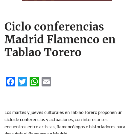
Ciclo conferencias
Madrid Flamenco en
Tablao Torero
F
T
W
E
ac
w
h
m
e
itt
at
ail
b
er
s
Los martes y jueves culturales en Tablao Torero proponen un
o
A
ciclo de conferencias y actuaciones, con interesantes
o
p
encuentros entre artistas, flamencólogos e historiadores para
descubrir el flamenco en Madrid.