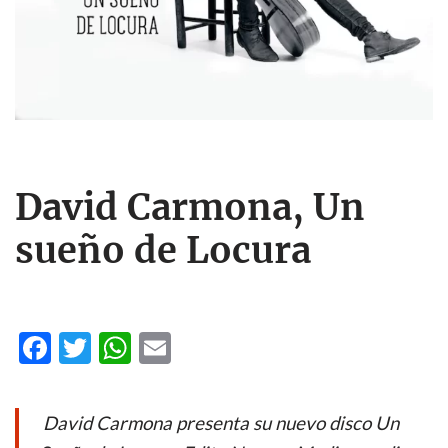
David Carmona, Un
sueño de Locura
F
T
W
E
ac
w
h
m
e
itt
at
ail
David Carmona presenta su nuevo disco Un
b
er
s