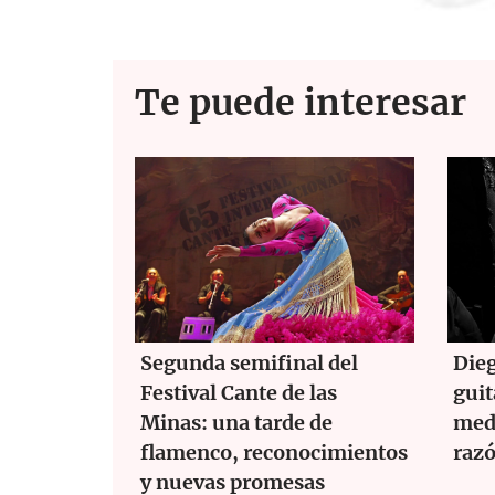
ac
w
h
m
e
itt
at
ail
b
er
s
Te puede interesar
o
A
o
p
k
p
Segunda semifinal del
Dieg
Festival Cante de las
guit
Minas: una tarde de
medi
flamenco, reconocimientos
razó
y nuevas promesas