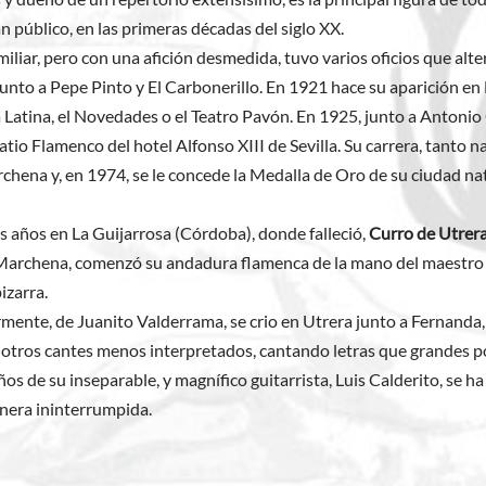
n público, en las primeras décadas del siglo XX.
iliar, pero con una afición desmedida, tuvo varios oficios que alt
unto a Pepe Pinto y El Carbonerillo. En 1921 hace su aparición en
 la Latina, el Novedades o el Teatro Pavón. En 1925, junto a Ant
tio Flamenco del hotel Alfonso XIII de Sevilla. Su carrera, tanto 
chena y, en 1974, se le concede la Medalla de Oro de su ciudad nat
 años en La Guijarrosa (Córdoba), donde falleció,
Curro de Utrer
archena, comenzó su andadura flamenca de la mano del maestro e
izarra.
ente, de Juanito Valderrama, se crio en Utrera junto a Fernanda, 
 otros cantes menos interpretados, cantando letras que grandes po
de su inseparable, y magnífico guitarrista, Luis Calderito, se ha 
nera ininterrumpida.