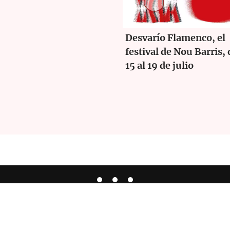
Desvarío Flamenco, el
festival de Nou Barris, 
15 al 19 de julio
Español
ta de Flamenco
|
Política de Privacidad
|
Aviso Legal
|
Política de C