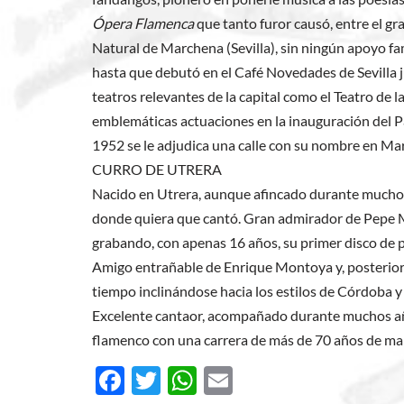
Ópera Flamenca
que tanto furor causó, entre el gra
Natural de Marchena (Sevilla), sin ningún apoyo fam
hasta que debutó en el Café Novedades de Sevilla j
teatros relevantes de la capital como el Teatro de
emblemáticas actuaciones en la inauguración del Pa
1952 se le adjudica una calle con su nombre en Mar
CURRO DE UTRERA
Nacido en Utrera, aunque afincado durante muchos
donde quiera que cantó. Gran admirador de Pepe M
grabando, con apenas 16 años, su primer disco de p
Amigo entrañable de Enrique Montoya y, posteriorm
tiempo inclinándose hacia los estilos de Córdoba y
Excelente cantaor, acompañado durante muchos años 
flamenco con una carrera de más de 70 años de ma
F
T
W
E