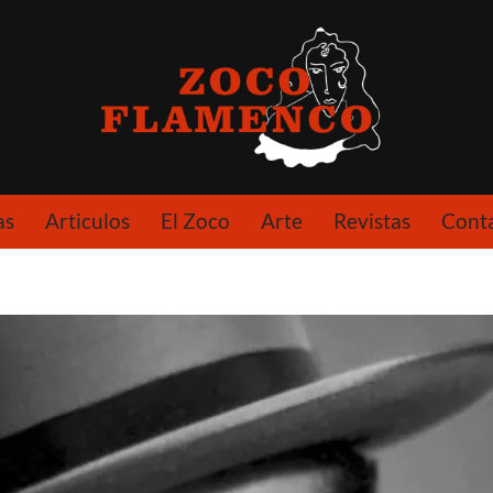
as
Articulos
El Zoco
Arte
Revistas
Cont