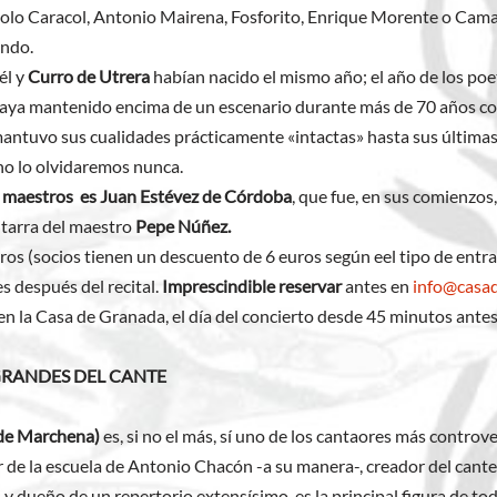
lo Caracol, Antonio Mairena, Fosforito, Enrique Morente o Camaró
endo.
él y
Curro de Utrera
habían nacido el mismo año; el año de los po
 haya mantenido encima de un escenario durante más de 70 años co
ntuvo sus cualidades prácticamente «intactas» hasta sus últimas 
no lo olvidaremos nunca.
s maestros es Juan Estévez de Córdoba
, que fue, en sus comienzos
tarra del maestro
Pepe Núñez.
euros (socios tienen un descuento de 6 euros según eel tipo de entra
s después del recital.
Imprescindible reservar
antes en
info@casa
en la Casa de Granada, el día del concierto desde 45 minutos ant
GRANDES DEL CANTE
de Marchena)
es, si no el más, sí uno de los cantaores más controve
de la escuela de Antonio Chacón -a su manera-, creador del cante
y dueño de un repertorio extensísimo, es la principal figura de to