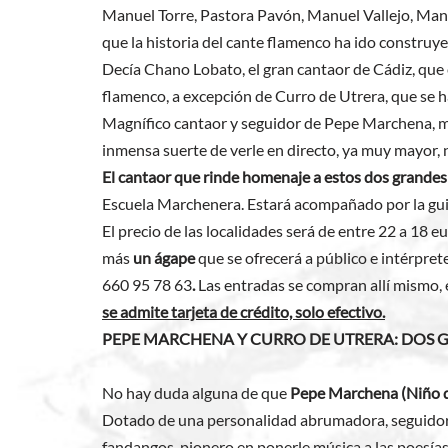
Manuel Torre, Pastora Pavón, Manuel Vallejo, Mano
que la historia del cante flamenco ha ido construy
Decía Chano Lobato, el gran cantaor de Cádiz, que 
flamenco, a excepción de Curro de Utrera, que se
Magnífico cantaor y seguidor de Pepe Marchena, ma
inmensa suerte de verle en directo, ya muy mayor, 
El cantaor que rinde homenaje a estos dos grande
Escuela Marchenera. Estará acompañado por la gui
El precio de las localidades será de entre 22 a 18 
más
un ágape
que se ofrecerá a público e intérprete
660 95 78 63
.
Las entradas se compran allí mismo, 
se admite tarjeta de crédito, solo efectivo.
PEPE MARCHENA Y CURRO DE UTRERA: DOS 
No hay duda alguna de que
Pepe Marchena (Niño 
Dotado de una personalidad abrumadora, seguidor 
fandangos, pionero en ponerle música a las poesías 