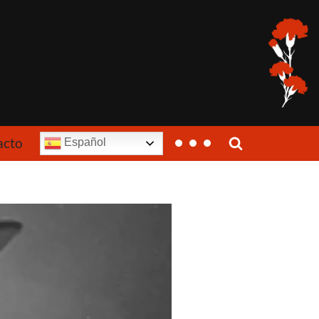
acto
Español