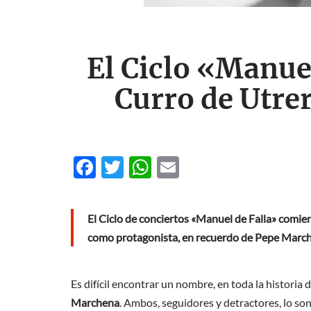
El Ciclo «Manue
Curro de Utre
F
T
W
E
ac
w
h
m
e
itt
at
ail
El Ciclo de conciertos «Manuel de Falla» comie
b
er
s
como protagonista, en recuerdo de Pepe March
o
A
o
p
Es difícil encontrar un nombre, en toda la histori
k
p
Marchena
. Ambos, seguidores y detractores, lo so