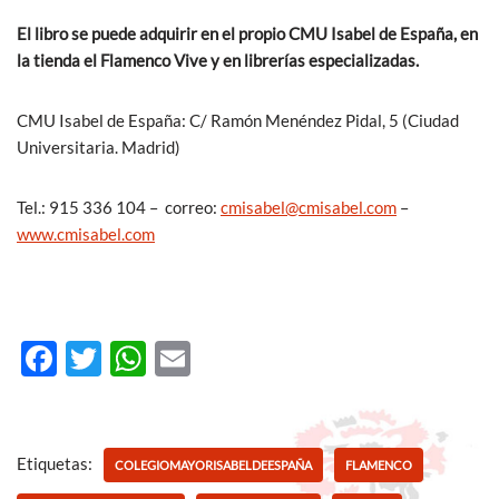
El libro se puede adquirir en el propio CMU Isabel de España, en
la tienda el Flamenco Vive y en librerías especializadas.
CMU Isabel de España: C/ Ramón Menéndez Pidal, 5 (Ciudad
Universitaria. Madrid)
Tel.: 915 336 104 – correo:
cmisabel@cmisabel.com
–
www.cmisabel.com
F
T
W
E
ac
w
h
m
e
itt
at
ail
b
er
s
Etiquetas:
COLEGIOMAYORISABELDEESPAÑA
FLAMENCO