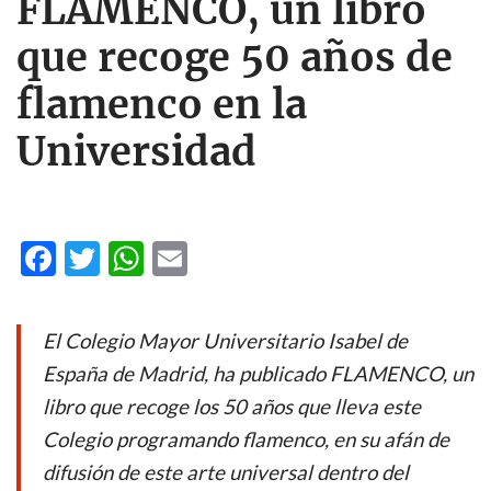
FLAMENCO, un libro
que recoge 50 años de
flamenco en la
Universidad
F
T
W
E
ac
w
h
m
e
itt
at
ail
El Colegio Mayor Universitario Isabel de
b
er
s
España de Madrid, ha publicado
FLAMENCO
, un
o
A
libro que recoge los 50 años que lleva este
o
p
Colegio programando flamenco, en su afán de
k
p
difusión de este arte universal dentro del