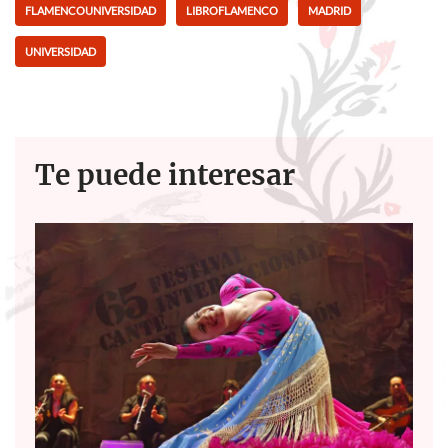
o
A
FLAMENCOUNIVERSIDAD
LIBROFLAMENCO
MADRID
o
p
UNIVERSIDAD
k
p
Te puede interesar