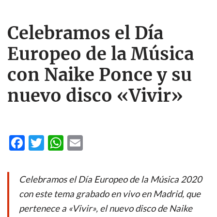
Celebramos el Día
Europeo de la Música
con Naike Ponce y su
nuevo disco «Vivir»
F
T
W
E
ac
w
h
m
e
itt
at
ail
Celebramos el Día Europeo de la Música 2020
b
er
s
con este tema grabado en vivo en Madrid, que
o
A
pertenece a «Vivir», el nuevo disco de Naike