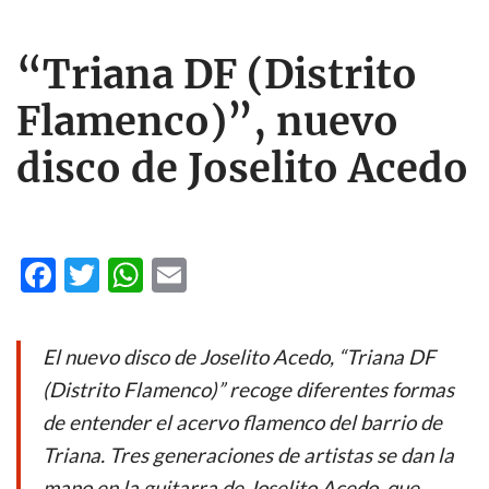
“Triana DF (Distrito
Flamenco)”, nuevo
disco de Joselito Acedo
F
T
W
E
ac
w
h
m
e
itt
at
ail
El nuevo disco de Joselito Acedo, “Triana DF
b
er
s
(Distrito Flamenco)” recoge diferentes formas
o
A
de entender el acervo flamenco del barrio de
o
p
Triana. Tres generaciones de artistas se dan la
k
p
mano en la guitarra de Joselito Acedo, que