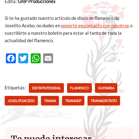
Edita:
GNP Producciones
Si te ha gustado nuestro artículo de disco de flamenco de
Joselito Acebo, no dudes en
ponerte en contacto con nosotros
o
suscribirte a nuestro boletín para estar al tanto de toda la
actualidad del flamenco.
F
T
W
E
ac
w
h
m
e
itt
at
ail
b
er
s
Etiquetas:
DISTRITOFEDERAL
FLAMENCO
GUITARRA
o
A
JOSELITOACEDO
TRIANA
TRIANADF
TRIANADISTRITO
o
p
k
p