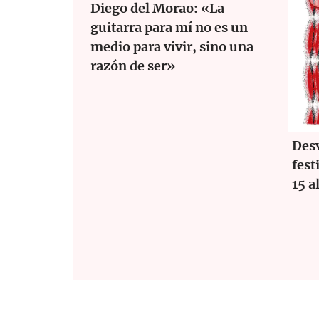
Diego del Morao: «La
guitarra para mí no es un
medio para vivir, sino una
razón de ser»
Desv
fest
15 a