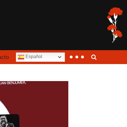
acto
Español