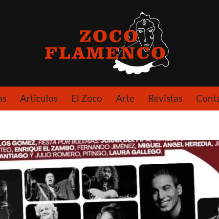
as
Articulos
El Zoco
Arte
Revistas
Cont