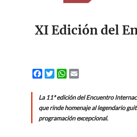
XI Edición del E
F
T
W
E
ac
w
h
m
e
itt
at
ail
La 11ª edición del Encuentro Internaci
b
er
s
que rinde homenaje al legendario guita
o
A
programación excepcional.
o
p
k
p