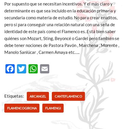
Por supuesto que se necesitan incentivos. Y el más claro y
determinante es que sea incluido en la educación primaria y
secundaria como materia de estudio. No para crear eruditos,
pero sí para conseguir una relación natural con una seña de
identidad de este país como el Flamenco es. Está bien saber
quiénes son Mozart, Sting, Beyoncé o Gardel pero también se
debe tener nociones de Pastora Pavón , Marchena , Morente ,
Manolo Sanlúcar , Carmen Amaya etc…..
F
T
W
E
ac
w
h
m
e
itt
at
ail
b
er
s
Etiquetas:
ARCANGEL
CANTEFLAMENCO
o
A
FLAMENCOGIRONA
FLAMENGI
o
p
k
p