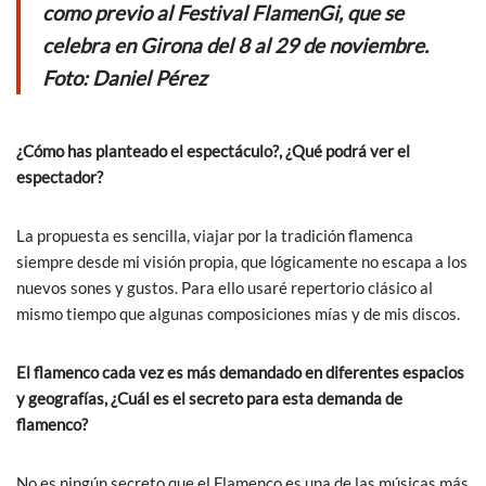
o
p
como previo al Festival FlamenGi, que se
k
p
celebra en Girona del 8 al 29 de noviembre.
Foto: Daniel Pérez
¿Cómo has planteado el espectáculo?, ¿Qué podrá ver el
espectador?
La propuesta es sencilla, viajar por la tradición flamenca
siempre desde mi visión propia, que lógicamente no escapa a los
nuevos sones y gustos. Para ello usaré repertorio clásico al
mismo tiempo que algunas composiciones mías y de mis discos.
El flamenco cada vez es más demandado en diferentes espacios
y geografías, ¿Cuál es el secreto para esta demanda de
flamenco?
No es ningún secreto que el Flamenco es una de las músicas más