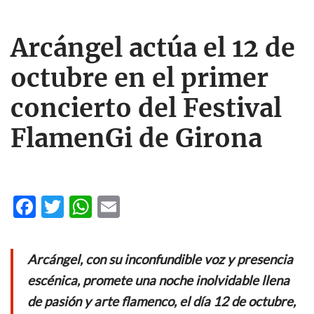
Arcángel actúa el 12 de
octubre en el primer
concierto del Festival
FlamenGi de Girona
F
T
W
E
ac
w
h
m
e
itt
at
ail
Arcángel, con su inconfundible voz y presencia
b
er
s
escénica, promete una noche inolvidable llena
o
A
de pasión y arte flamenco, el día 12 de octubre,