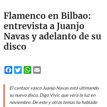
Flamenco en Bilbao:
entrevista a Juanjo
Navas y adelanto de su
disco
F
T
W
E
ac
w
h
m
e
itt
at
ail
El cantaor vasco Juanjo Navas está ultimando
b
er
s
su nuevo disco,
Digo Vivir
, que verá la luz en
o
A
noviembre. De este y otros temas ha hablado