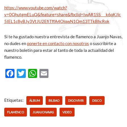
https://www.youtube.com/watch?
v=0QhutgmELuQ&feature=share&fbclid=IwAR1SS___k6qKJlc
5IEL1c8yBJy3VtJU2EfiTffA4OlqwN1Qm13TTkBhcRok
Si te ha gustado nuestra entrevista de flamenco a Juanjo Navas,
no dudes en
ponerte en contacto con nosotros
o suscribirte a
nuestro boletín para estar al tanto de toda la actualidad del
flamenco.
F
T
W
E
ac
w
h
m
e
itt
at
ail
b
er
s
Etiquetas:
ÁLBUM
BILBAO
DIGOVIVIR
DISCO
o
A
FLAMENCO
JUANJONAVAS
VIDEO
o
p