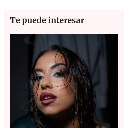
k
p
Te puede interesar