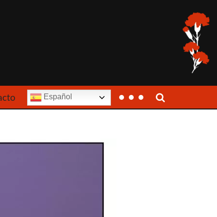
acto
Español