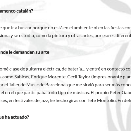
flamenco catalán?
e que ir a buscar porque no está en el ambiente ni en las fiestas 
iona y se estudia, como la pintura y otras artes, por eso es diferent
donde le demandan su arte
mé clase de guitarra eléctrica, de batería… y entré en contacto co
como Sabicas, Enrique Morente, Cecil Taylor (impresionante pian
por el Taller de Music de Barcelona, que me sirvió para ser más co
l en el que participaba todo tipo de músicas. El propio Peter Gabr
ses, en festivales de jazz, he hecho giras con Tete Montoliu. En def
ue ha actuado?