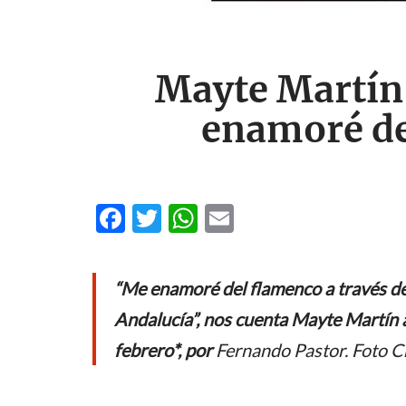
Mayte Martín,
enamoré del
F
T
W
E
ac
w
h
m
e
itt
at
ail
“Me enamoré del flamenco a través de l
b
er
s
Andalucía”, nos cuenta Mayte Martín a
o
A
febrero*, por
Fernando Pastor. Foto C
o
p
k
p