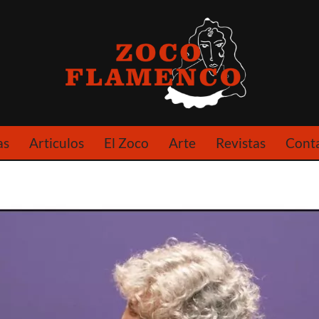
as
Articulos
El Zoco
Arte
Revistas
Cont